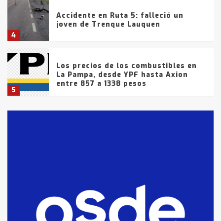
Accidente en Ruta 5: falleció un
joven de Trenque Lauquen
4
Los precios de los combustibles en
La Pampa, desde YPF hasta Axion
entre 857 a 1338 pesos
5
La Bolsa de Cereales de Bahía
Blanca anticipa que Agosto vendrá
con lluvias y heladas, en gran parte
de la provincia
6
T.Lauquen: tres jóvenes que
intentaron evadir a la Policía
fueron detenidos por
comercialización de drogas en la
7
tarde del sábado