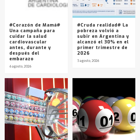
Los precios de los combustibles en
La Pampa, desde YPF hasta Axion
entre 857 a 1338 pesos
5
#Corazón de Mamá#
#Cruda realidad# La
Una campaña para
pobreza volvió a
cuidar la salud
subir en Argentina y
cardiovascular
alcanzó el 30% en el
antes, durante y
primer trimestre de
después del
2026
embarazo
5 agosto, 2026
6 agosto, 2026