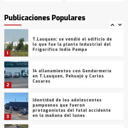
T.Lauquen: tres jóvenes que
intentaron evadir a la Policía
fueron detenidos por
Publicaciones Populares
comercialización de drogas en la
7
tarde del sábado
T.Lauquen: se vendió el edificio de
lo que fue la planta Industrial del
Frígorífico Indio Pampa
1
14 allanamientos con Gendarmería
en T.Lauquen, Pehuajó y Carlos
Casares
2
Identidad de los adolescentes
pampeanos que fueron
protagonistas del fatal accidente
en la mañana del lunes
3