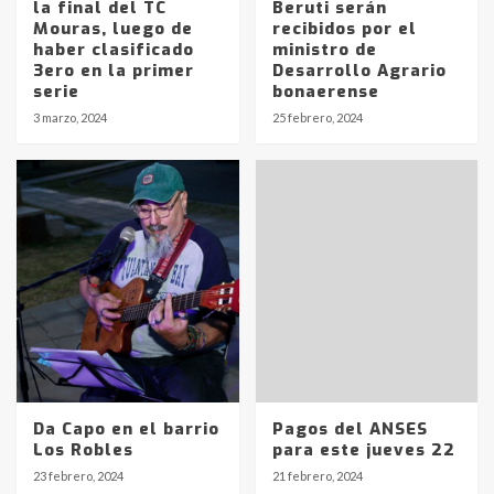
la final del TC
Beruti serán
Identidad de los adolescentes
Mouras, luego de
recibidos por el
pampeanos que fueron
haber clasificado
ministro de
protagonistas del fatal accidente
3ero en la primer
Desarrollo Agrario
en la mañana del lunes
3
serie
bonaerense
3 marzo, 2024
25 febrero, 2024
Accidente en Ruta 5: falleció un
joven de Trenque Lauquen
4
Los precios de los combustibles en
La Pampa, desde YPF hasta Axion
entre 857 a 1338 pesos
5
La Bolsa de Cereales de Bahía
Blanca anticipa que Agosto vendrá
Da Capo en el barrio
Pagos del ANSES
con lluvias y heladas, en gran parte
Los Robles
para este jueves 22
de la provincia
6
23 febrero, 2024
21 febrero, 2024