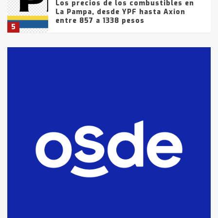
Los precios de los combustibles en
La Pampa, desde YPF hasta Axion
entre 857 a 1338 pesos
5
La Bolsa de Cereales de Bahía
Blanca anticipa que Agosto vendrá
con lluvias y heladas, en gran parte
de la provincia
6
T.Lauquen: tres jóvenes que
intentaron evadir a la Policía
fueron detenidos por
comercialización de drogas en la
7
tarde del sábado
T.Lauquen: se vendió el edificio de
lo que fue la planta Industrial del
Frígorífico Indio Pampa
1