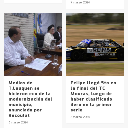
7 marzo, 2024
Medios de
Felipe llegó 5to en
T.Lauquen se
la final del TC
hicieron eco de la
Mouras, luego de
Identidad de los adolescentes
modernización del
haber clasificado
pampeanos que fueron
municipio,
3ero en la primer
protagonistas del fatal accidente
anunciada por
serie
en la mañana del lunes
3
Recoulat
3 marzo, 2024
6 marzo, 2024