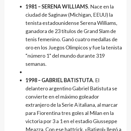
1981 – SERENA WILLIAMS
. Nace en la
ciudad de Saginaw (Michigan, EEUU) la
tenista estadounidense Serena Williams,
ganadora de 23 títulos de Grand Slam de
tenis femenino. Ganó cuatro medallas de
oro en los Juegos Olímpicos y fue la tenista
“número 1” del mundo durante 319
semanas.
1998 – GABRIEL BATISTUTA
. El
delantero argentino Gabriel Batistuta se
convierte en el máximo goleador
extranjero de la Serie A italiana, al marcar
para Fiorentina tres goles al Milan en la
victoria por 3 a 1 en el estadio Giusseppe
Meazza. Con ese hattrick, «Batigol» llegó a