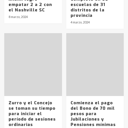
empatar 2 a 2 con
escuelas de 31
el Nashville SC
distritos de la
Identidad de los adolescentes
provincia
8 marzo, 2024
pampeanos que fueron
4 marzo, 2024
protagonistas del fatal accidente
en la mañana del lunes
3
Accidente en Ruta 5: falleció un
joven de Trenque Lauquen
4
Los precios de los combustibles en
La Pampa, desde YPF hasta Axion
entre 857 a 1338 pesos
5
Zurro y el Concejo
Comienza el pago
se toman su tiempo
del Bono de 70 mil
La Bolsa de Cereales de Bahía
para iniciar el
pesos para
Blanca anticipa que Agosto vendrá
período de sesiones
Jubilaciones y
con lluvias y heladas, en gran parte
ordinarias
Pensiones mínimas
de la provincia
6