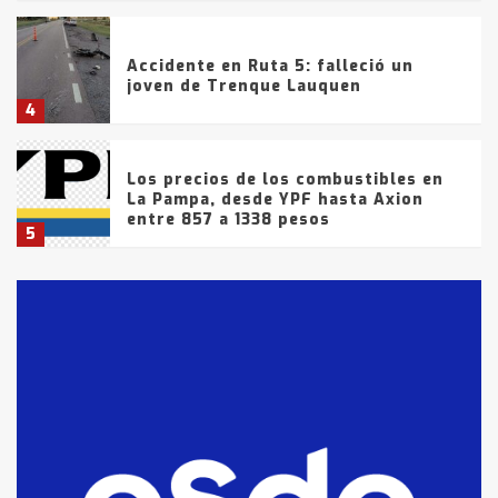
Accidente en Ruta 5: falleció un
joven de Trenque Lauquen
4
Los precios de los combustibles en
La Pampa, desde YPF hasta Axion
entre 857 a 1338 pesos
5
La Bolsa de Cereales de Bahía
Blanca anticipa que Agosto vendrá
con lluvias y heladas, en gran parte
de la provincia
6
T.Lauquen: tres jóvenes que
intentaron evadir a la Policía
fueron detenidos por
comercialización de drogas en la
7
tarde del sábado