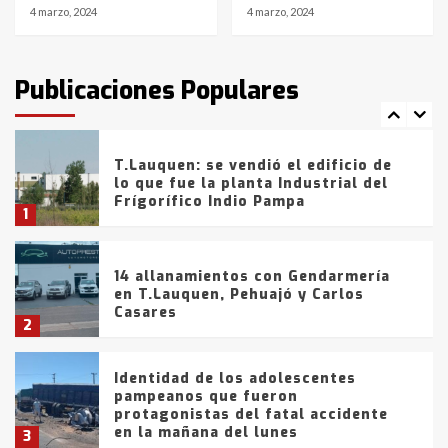
4 marzo, 2024
4 marzo, 2024
T.Lauquen: tres jóvenes que
intentaron evadir a la Policía
fueron detenidos por
Publicaciones Populares
comercialización de drogas en la
7
tarde del sábado
T.Lauquen: se vendió el edificio de
lo que fue la planta Industrial del
Frígorífico Indio Pampa
1
14 allanamientos con Gendarmería
en T.Lauquen, Pehuajó y Carlos
Casares
2
Identidad de los adolescentes
pampeanos que fueron
protagonistas del fatal accidente
en la mañana del lunes
3