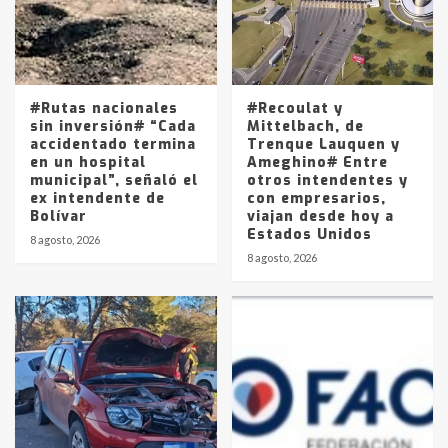
Los precios de los combustibles en
La Pampa, desde YPF hasta Axion
entre 857 a 1338 pesos
5
#Rutas nacionales
#Recoulat y
sin inversión# “Cada
Mittelbach, de
accidentado termina
Trenque Lauquen y
en un hospital
Ameghino# Entre
municipal”, señaló el
otros intendentes y
ex intendente de
con empresarios,
Bolívar
viajan desde hoy a
Estados Unidos
8 agosto, 2026
8 agosto, 2026