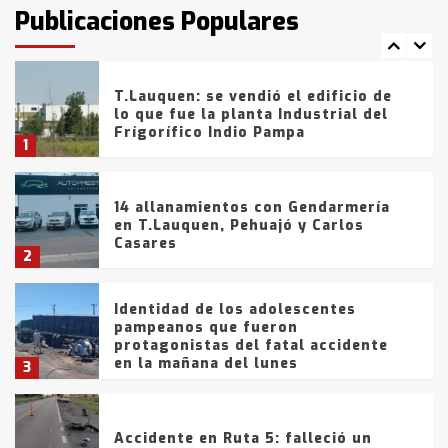
fueron detenidos por
Publicaciones Populares
comercialización de drogas en la
7
tarde del sábado
T.Lauquen: se vendió el edificio de
lo que fue la planta Industrial del
Frígorífico Indio Pampa
1
14 allanamientos con Gendarmería
en T.Lauquen, Pehuajó y Carlos
Casares
2
Identidad de los adolescentes
pampeanos que fueron
protagonistas del fatal accidente
en la mañana del lunes
3
Accidente en Ruta 5: falleció un