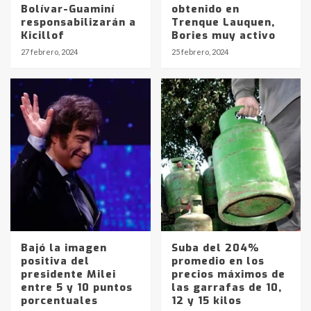
Bolívar-Guaminí
obtenido en
responsabilizarán a
Trenque Lauquen,
Kicillof
Bories muy activo
27 febrero, 2024
25 febrero, 2024
Bajó la imagen
Suba del 204%
positiva del
promedio en los
presidente Milei
precios máximos de
entre 5 y 10 puntos
las garrafas de 10,
Identidad de los adolescentes
porcentuales
12 y 15 kilos
pampeanos que fueron