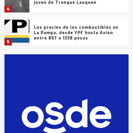
joven de Trenque Lauquen
4
Los precios de los combustibles en
La Pampa, desde YPF hasta Axion
entre 857 a 1338 pesos
5
La Bolsa de Cereales de Bahía
Blanca anticipa que Agosto vendrá
con lluvias y heladas, en gran parte
de la provincia
6
T.Lauquen: tres jóvenes que
intentaron evadir a la Policía
fueron detenidos por
comercialización de drogas en la
7
tarde del sábado
T.Lauquen: se vendió el edificio de
lo que fue la planta Industrial del