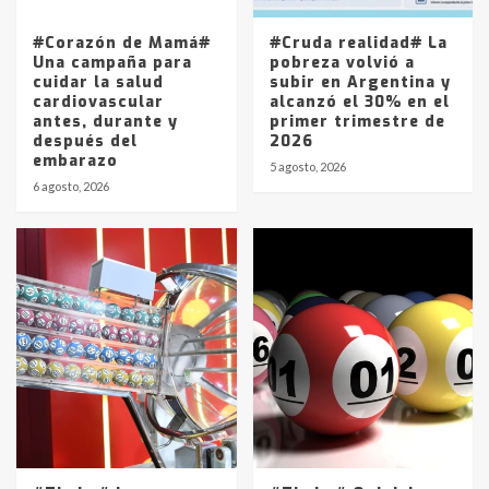
entre 857 a 1338 pesos
5
#Corazón de Mamá#
#Cruda realidad# La
Una campaña para
pobreza volvió a
cuidar la salud
subir en Argentina y
cardiovascular
alcanzó el 30% en el
antes, durante y
primer trimestre de
después del
2026
embarazo
5 agosto, 2026
6 agosto, 2026