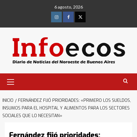
Saltar
6 agosto, 2026
al
contenido
Instagram
Facebook
Twitter
Menú
primario
INICIO
FERNÁNDEZ FIJÓ PRIORIDADES: «PRIMERO LOS SUELDOS,
INSUMOS PARA EL HOSPITAL Y ALIMENTOS PARA LOS SECTORES
SOCIALES QUE LO NECESITAN»
Fernández fijó prioridades: