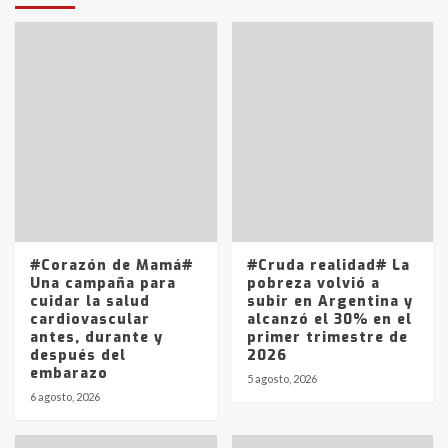
T.Lauquen: tres jóvenes que
intentaron evadir a la Policía
fueron detenidos por
comercialización de drogas en la
7
tarde del sábado
T.Lauquen: se vendió el edificio de
lo que fue la planta Industrial del
Frígorífico Indio Pampa
1
14 allanamientos con Gendarmería
#Corazón de Mamá#
#Cruda realidad# La
en T.Lauquen, Pehuajó y Carlos
Una campaña para
pobreza volvió a
Casares
cuidar la salud
subir en Argentina y
2
cardiovascular
alcanzó el 30% en el
antes, durante y
primer trimestre de
después del
2026
Identidad de los adolescentes
embarazo
pampeanos que fueron
5 agosto, 2026
protagonistas del fatal accidente
6 agosto, 2026
en la mañana del lunes
3