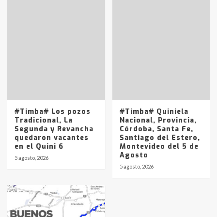
Accidente en Ruta 5: falleció un
joven de Trenque Lauquen
4
Los precios de los combustibles en
La Pampa, desde YPF hasta Axion
entre 857 a 1338 pesos
5
#Timba# Los pozos
#Timba# Quiniela
Tradicional, La
Nacional, Provincia,
Segunda y Revancha
Córdoba, Santa Fe,
quedaron vacantes
Santiago del Estero,
en el Quini 6
Montevideo del 5 de
Agosto
5 agosto, 2026
5 agosto, 2026