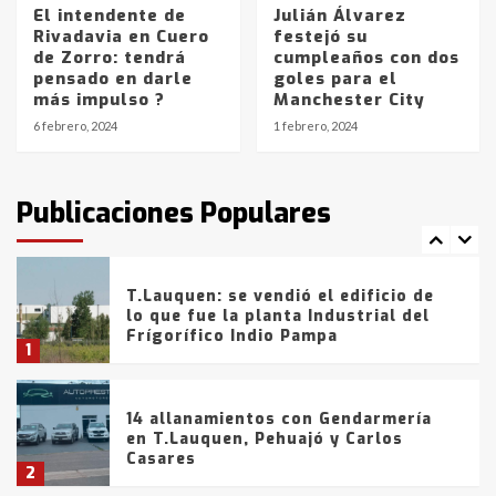
El intendente de
Julián Álvarez
Rivadavia en Cuero
festejó su
La Bolsa de Cereales de Bahía
de Zorro: tendrá
cumpleaños con dos
Blanca anticipa que Agosto vendrá
pensado en darle
goles para el
con lluvias y heladas, en gran parte
más impulso ?
Manchester City
de la provincia
6
6 febrero, 2024
1 febrero, 2024
T.Lauquen: tres jóvenes que
intentaron evadir a la Policía
fueron detenidos por
Publicaciones Populares
comercialización de drogas en la
7
tarde del sábado
T.Lauquen: se vendió el edificio de
lo que fue la planta Industrial del
Frígorífico Indio Pampa
1
14 allanamientos con Gendarmería
en T.Lauquen, Pehuajó y Carlos
Casares
2