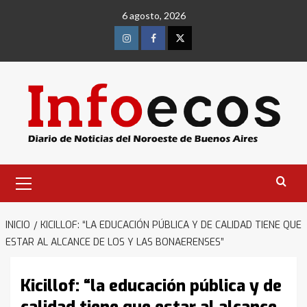
Saltar
6 agosto, 2026
al
contenido
Instagram
Facebook
Twitter
Menú
primario
INICIO
KICILLOF: “LA EDUCACIÓN PÚBLICA Y DE CALIDAD TIENE QUE
ESTAR AL ALCANCE DE LOS Y LAS BONAERENSES”
Kicillof: “la educación pública y de