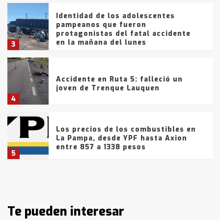
Identidad de los adolescentes
pampeanos que fueron
protagonistas del fatal accidente
en la mañana del lunes
3
Accidente en Ruta 5: falleció un
joven de Trenque Lauquen
4
Los precios de los combustibles en
La Pampa, desde YPF hasta Axion
entre 857 a 1338 pesos
5
La Bolsa de Cereales de Bahía
Blanca anticipa que Agosto vendrá
con lluvias y heladas, en gran parte
de la provincia
Te pueden interesar
6