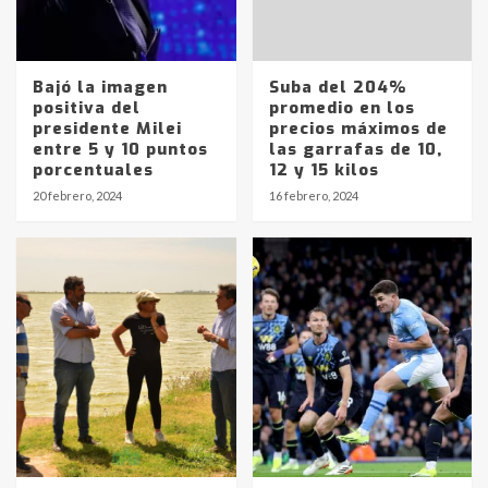
Bajó la imagen
Suba del 204%
positiva del
promedio en los
presidente Milei
precios máximos de
entre 5 y 10 puntos
las garrafas de 10,
Identidad de los adolescentes
porcentuales
12 y 15 kilos
pampeanos que fueron
20 febrero, 2024
16 febrero, 2024
protagonistas del fatal accidente
en la mañana del lunes
3
Accidente en Ruta 5: falleció un
joven de Trenque Lauquen
4
Los precios de los combustibles en
La Pampa, desde YPF hasta Axion
entre 857 a 1338 pesos
5