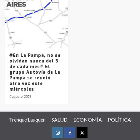
#En La Pampa, no se
olvidan nunca del 5
de cada mes# El
grupo Autovía de La
Pampa se reunió
otra vez este
miércoles
5 agosto, 2026
Trenque Lauquen
SALUD
ECONOMÍA
POLÍTICA
Instagram
Facebook
Twitter