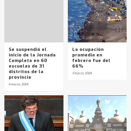
Se suspendió el
La ocupación
inicio de la Jornada
promedio en
Completa en 60
febrero fue del
escuelas de 31
66%
distritos de la
3 marzo, 2024
provincia
Identidad de los adolescentes
4 marzo, 2024
pampeanos que fueron
protagonistas del fatal accidente
en la mañana del lunes
3
Accidente en Ruta 5: falleció un
joven de Trenque Lauquen
4