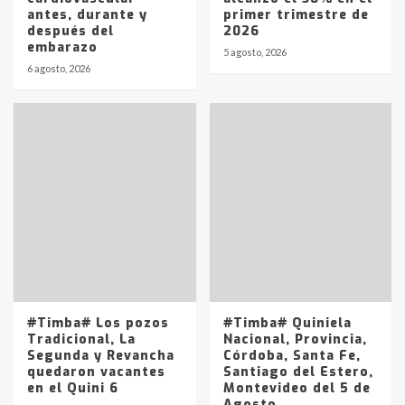
antes, durante y
primer trimestre de
después del
2026
Identidad de los adolescentes
embarazo
pampeanos que fueron
5 agosto, 2026
protagonistas del fatal accidente
6 agosto, 2026
en la mañana del lunes
3
Accidente en Ruta 5: falleció un
joven de Trenque Lauquen
4
Los precios de los combustibles en
La Pampa, desde YPF hasta Axion
entre 857 a 1338 pesos
5
#Timba# Los pozos
#Timba# Quiniela
Tradicional, La
Nacional, Provincia,
Segunda y Revancha
Córdoba, Santa Fe,
quedaron vacantes
Santiago del Estero,
en el Quini 6
Montevideo del 5 de
Agosto