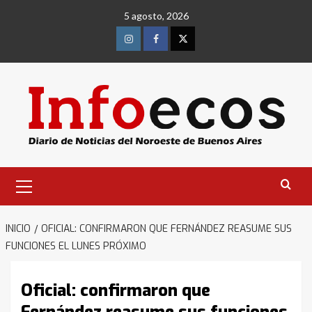
Saltar
5 agosto, 2026
al
contenido
Instagram
Facebook
Twitter
Menú
primario
INICIO
OFICIAL: CONFIRMARON QUE FERNÁNDEZ REASUME SUS
FUNCIONES EL LUNES PRÓXIMO
Oficial: confirmaron que