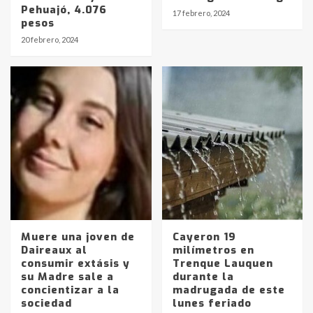
Pehuajó, 4.076
17 febrero, 2024
pesos
Identidad de los adolescentes
20 febrero, 2024
pampeanos que fueron
protagonistas del fatal accidente
en la mañana del lunes
3
Accidente en Ruta 5: falleció un
joven de Trenque Lauquen
4
Los precios de los combustibles en
La Pampa, desde YPF hasta Axion
entre 857 a 1338 pesos
5
Muere una joven de
Cayeron 19
Daireaux al
milímetros en
consumir extásis y
Trenque Lauquen
La Bolsa de Cereales de Bahía
su Madre sale a
durante la
Blanca anticipa que Agosto vendrá
concientizar a la
madrugada de este
con lluvias y heladas, en gran parte
sociedad
lunes feriado
de la provincia
6