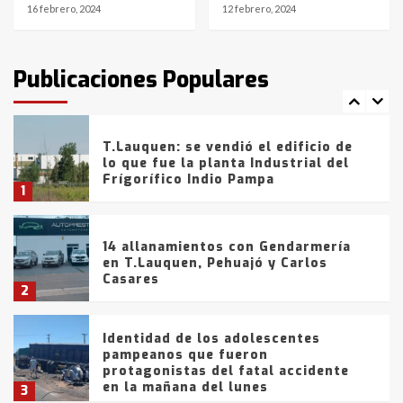
16 febrero, 2024
12 febrero, 2024
T.Lauquen: tres jóvenes que
intentaron evadir a la Policía
fueron detenidos por
Publicaciones Populares
comercialización de drogas en la
7
tarde del sábado
T.Lauquen: se vendió el edificio de
lo que fue la planta Industrial del
Frígorífico Indio Pampa
1
14 allanamientos con Gendarmería
en T.Lauquen, Pehuajó y Carlos
Casares
2
Identidad de los adolescentes
pampeanos que fueron
protagonistas del fatal accidente
en la mañana del lunes
3