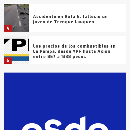
Accidente en Ruta 5: falleció un
joven de Trenque Lauquen
4
Los precios de los combustibles en
La Pampa, desde YPF hasta Axion
entre 857 a 1338 pesos
5
La Bolsa de Cereales de Bahía
Blanca anticipa que Agosto vendrá
con lluvias y heladas, en gran parte
de la provincia
6
T.Lauquen: tres jóvenes que
intentaron evadir a la Policía
fueron detenidos por
comercialización de drogas en la
7
tarde del sábado