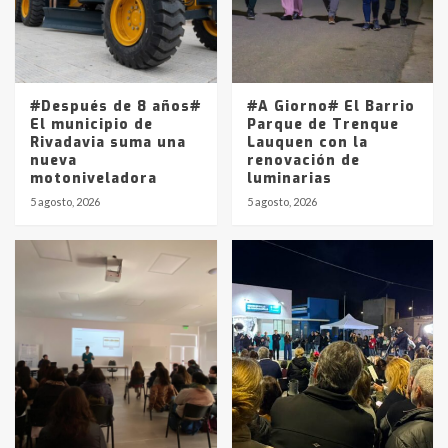
Los precios de los combustibles en
La Pampa, desde YPF hasta Axion
entre 857 a 1338 pesos
5
#Después de 8 años#
#A Giorno# El Barrio
El municipio de
Parque de Trenque
Rivadavia suma una
Lauquen con la
nueva
renovación de
motoniveladora
luminarias
5 agosto, 2026
5 agosto, 2026