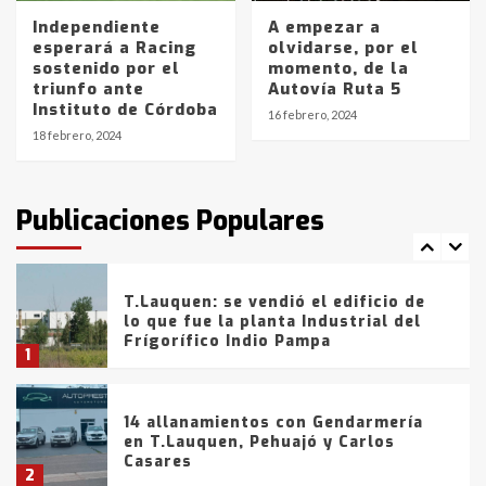
Independiente
A empezar a
esperará a Racing
olvidarse, por el
La Bolsa de Cereales de Bahía
sostenido por el
momento, de la
Blanca anticipa que Agosto vendrá
triunfo ante
Autovía Ruta 5
con lluvias y heladas, en gran parte
Instituto de Córdoba
de la provincia
6
16 febrero, 2024
18 febrero, 2024
T.Lauquen: tres jóvenes que
intentaron evadir a la Policía
fueron detenidos por
Publicaciones Populares
comercialización de drogas en la
7
tarde del sábado
T.Lauquen: se vendió el edificio de
lo que fue la planta Industrial del
Frígorífico Indio Pampa
1
14 allanamientos con Gendarmería
en T.Lauquen, Pehuajó y Carlos
Casares
2