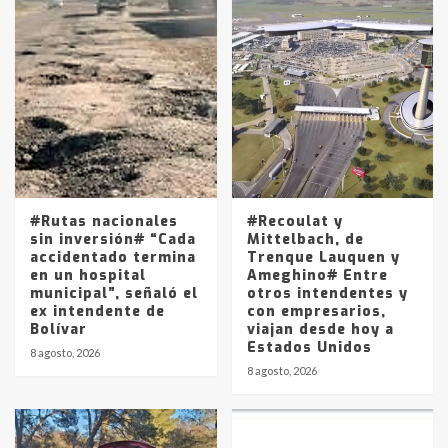
Accidente en Ruta 5: falleció un
joven de Trenque Lauquen
4
Los precios de los combustibles en
La Pampa, desde YPF hasta Axion
entre 857 a 1338 pesos
5
#Rutas nacionales
#Recoulat y
sin inversión# “Cada
Mittelbach, de
accidentado termina
Trenque Lauquen y
en un hospital
Ameghino# Entre
municipal”, señaló el
otros intendentes y
ex intendente de
con empresarios,
Bolívar
viajan desde hoy a
Estados Unidos
8 agosto, 2026
8 agosto, 2026