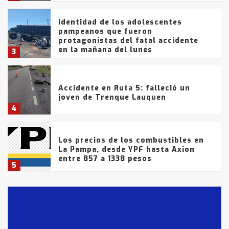
Identidad de los adolescentes
pampeanos que fueron
protagonistas del fatal accidente
en la mañana del lunes
3
Accidente en Ruta 5: falleció un
joven de Trenque Lauquen
4
Los precios de los combustibles en
La Pampa, desde YPF hasta Axion
entre 857 a 1338 pesos
5
La Bolsa de Cereales de Bahía
Blanca anticipa que Agosto vendrá
con lluvias y heladas, en gran parte
de la provincia
6