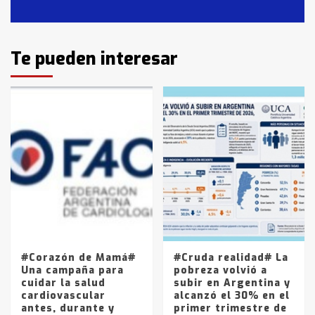
Casares
2
Identidad de los adolescentes
Te pueden interesar
pampeanos que fueron
protagonistas del fatal accidente
en la mañana del lunes
3
Accidente en Ruta 5: falleció un
joven de Trenque Lauquen
4
Los precios de los combustibles en
La Pampa, desde YPF hasta Axion
entre 857 a 1338 pesos
5
#Corazón de Mamá#
#Cruda realidad# La
Una campaña para
pobreza volvió a
cuidar la salud
subir en Argentina y
cardiovascular
alcanzó el 30% en el
antes, durante y
primer trimestre de