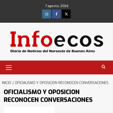
Saltar
7 agosto, 2026
al
contenido
Instagram
Facebook
Twitter
Menú
primario
Identidad de los adolescentes
pampeanos que fueron
INICIO
OFICIALISMO Y OPOSICION RECONOCEN CONVERSACIONES
protagonistas del fatal accidente
OFICIALISMO Y OPOSICION
en la mañana del lunes
3
RECONOCEN CONVERSACIONES
Accidente en Ruta 5: falleció un