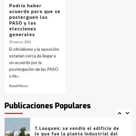
joven de Trenque Lauquen
Podría haber
4
acuerdo para que se
posterguen las
PASO y las
Los precios de los combustibles en
elecciones
La Pampa, desde YPF hasta Axion
generales
entre 857 a 1338 pesos
5
31 marzo, 2021
El oficialismo y la oposición
estarían cerca de llegar a
La Bolsa de Cereales de Bahía
un acuerdo por la
Blanca anticipa que Agosto vendrá
con lluvias y heladas, en gran parte
postergación de las PASO
de la provincia
6
y de...
Read More
T.Lauquen: tres jóvenes que
intentaron evadir a la Policía
fueron detenidos por
Publicaciones Populares
comercialización de drogas en la
7
tarde del sábado
T.Lauquen: se vendió el edificio de
lo que fue la planta Industrial del