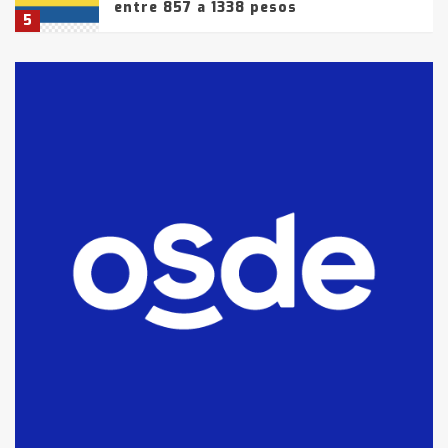
entre 857 a 1338 pesos
5
La Bolsa de Cereales de Bahía
Blanca anticipa que Agosto vendrá
con lluvias y heladas, en gran parte
de la provincia
6
T.Lauquen: tres jóvenes que
intentaron evadir a la Policía
fueron detenidos por
comercialización de drogas en la
7
tarde del sábado
T.Lauquen: se vendió el edificio de
lo que fue la planta Industrial del
Frígorífico Indio Pampa
1
14 allanamientos con Gendarmería
en T.Lauquen, Pehuajó y Carlos