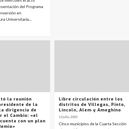
e miércoles el acto
resentación del Programa
Inversión en
ra Universitaria...
tó la reunión
Libre circulación entre los
presidente de la
distritos de Villegas, Pinto,
la dirigencia de
Lincoln, Alem y Ameghino
r el Cambio: «el
13 julio, 2020
 cuenta con un plan
Cinco municipios de la Cuarta Sección
demia»