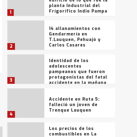
edificio de lo que fue la
planta Industrial del
Frígorífico Indio Pampa
1
14 allanamientos con
Gendarmería en
T.Lauquen, Pehuajó y
Carlos Casares
2
Identidad de los
adolescentes
pampeanos que fueron
protagonistas del fatal
3
accidente en la mañana
del lunes
Accidente en Ruta 5:
falleció un joven de
Trenque Lauquen
4
Los precios de los
combustibles en La