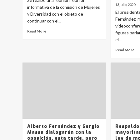
Se realizó una reunión reunión
13 julio, 2020
informativa de la comisión de Mujeres
El president
y Diversidad con el objeto de
Fernández, 
continuar con el...
videoconfere
Read More
figuras parl
el...
Read More
Alberto Fernández y Sergio
Respaldo 
Massa dialogarán con la
mayoritar
oposición, esta tarde, pero
ley de mo