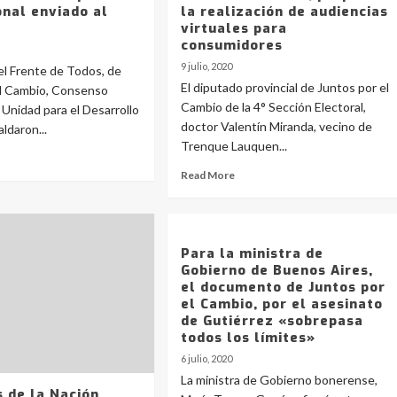
onal enviado al
la realización de audiencias
virtuales para
consumidores
9 julio, 2020
el Frente de Todos, de
El diputado provincial de Juntos por el
el Cambio, Consenso
Cambio de la 4° Sección Electoral,
e Unidad para el Desarrollo
doctor Valentín Miranda, vecino de
ldaron...
Trenque Lauquen...
Read More
Para la ministra de
Gobierno de Buenos Aires,
el documento de Juntos por
el Cambio, por el asesinato
de Gutiérrez «sobrepasa
todos los límites»
6 julio, 2020
La ministra de Gobierno bonerense,
 de la Nación