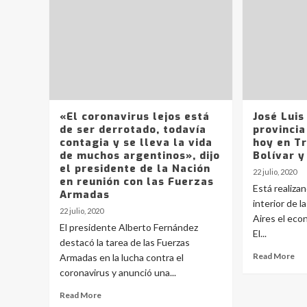
«El coronavirus lejos está
José Luis
de ser derrotado, todavía
provincia
contagia y se lleva la vida
hoy en T
de muchos argentinos», dijo
Bolívar y
el presidente de la Nación
22 julio, 2020
en reunión con las Fuerzas
Está realizan
Armadas
interior de 
22 julio, 2020
Aires el eco
El presidente Alberto Fernández
El...
destacó la tarea de las Fuerzas
Read More
Armadas en la lucha contra el
coronavirus y anunció una...
Read More