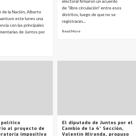
electoral firmaron un acuerdo
de “libre circulación” entre esos
e de la Nación, Alberto
distritos, luego de que no se
mantuvo este lunes una
registraran...
ncia con las principales
Read More
amentarias de Juntos por
político
El diputado de Juntos por el
io al proyecto de
Cambio de la 4° Sección,
ratoria impositiva
Valentín Miranda, propuso