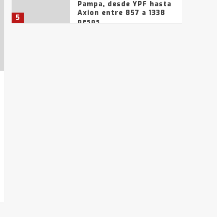
Pampa, desde YPF hasta
Axion entre 857 a 1338
5
pesos
La Bolsa de Cereales de
Bahía Blanca anticipa
que Agosto vendrá con
lluvias y heladas, en
6
gran parte de la
provincia
T.Lauquen: tres jóvenes
que intentaron evadir a
la Policía fueron
detenidos por
7
comercialización de
drogas en la tarde del
sábado
T.Lauquen: se vendió el
edificio de lo que fue la
planta Industrial del
Frígorífico Indio Pampa
1
14 allanamientos con
Gendarmería en