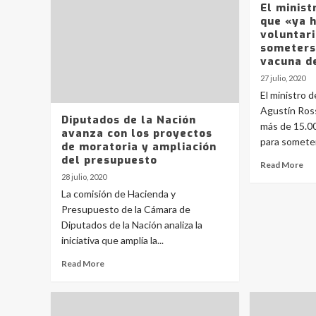
El minist
que «ya 
voluntar
someters
vacuna d
27 julio, 2020
El ministro 
Agustín Ross
Diputados de la Nación
más de 15.0
avanza con los proyectos
para someter
de moratoria y ampliación
del presupuesto
Read More
28 julio, 2020
La comisión de Hacienda y
Presupuesto de la Cámara de
Diputados de la Nación analiza la
iniciativa que amplía la...
Read More