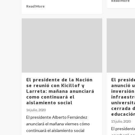
Read More
Read More
El presidente de la Nación
El presid
se reunió con Kicillof y
anunció u
Larreta: mañana anunciará
inversión
como continuará el
infraest
aislamiento social
universit
cerrada 
16 julio, 2020
educació
El presidente Alberto Fernández
15 julio, 2020
anunciará el mañana viernes cómo
El president
continuará el aislamiento social