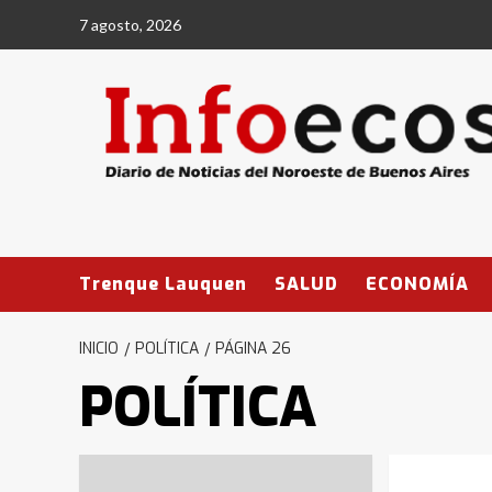
Saltar
7 agosto, 2026
al
contenido
Trenque Lauquen
SALUD
ECONOMÍA
INICIO
POLÍTICA
PÁGINA 26
POLÍTICA