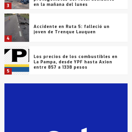
en la mañana del lunes
3
Accidente en Ruta 5: falleció un
joven de Trenque Lauquen
4
Los precios de los combustibles en
La Pampa, desde YPF hasta Axion
entre 857 a 1338 pesos
5
La Bolsa de Cereales de Bahía
Blanca anticipa que Agosto vendrá
con lluvias y heladas, en gran parte
de la provincia
6
T.Lauquen: tres jóvenes que
intentaron evadir a la Policía
fueron detenidos por