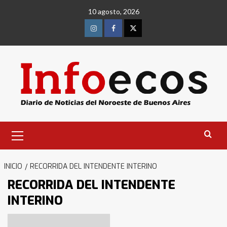
Saltar
10 agosto, 2026
al
contenido
Instagram
Facebook
Twitter
Menú
primario
INICIO
RECORRIDA DEL INTENDENTE INTERINO
RECORRIDA DEL INTENDENTE
INTERINO