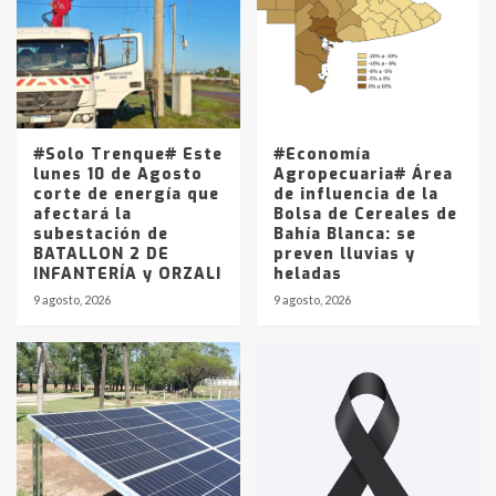
4
Los precios de los combustibles en
La Pampa, desde YPF hasta Axion
entre 857 a 1338 pesos
5
#Solo Trenque# Este
#Economía
lunes 10 de Agosto
Agropecuaria# Área
corte de energía que
de influencia de la
afectará la
Bolsa de Cereales de
subestación de
Bahía Blanca: se
BATALLON 2 DE
preven lluvias y
INFANTERÍA y ORZALI
heladas
9 agosto, 2026
9 agosto, 2026