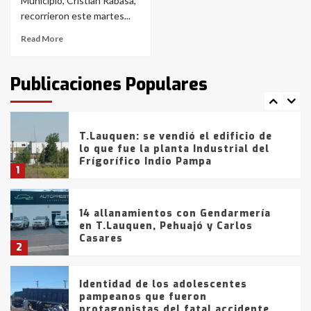
con lluvias y heladas, en gran parte
Municipio, Cristian Rabasa,
de la provincia
6
recorrieron este martes...
Read More
T.Lauquen: tres jóvenes que
intentaron evadir a la Policía
fueron detenidos por
Publicaciones Populares
comercialización de drogas en la
7
tarde del sábado
T.Lauquen: se vendió el edificio de
lo que fue la planta Industrial del
Frígorífico Indio Pampa
1
14 allanamientos con Gendarmería
en T.Lauquen, Pehuajó y Carlos
Casares
2
Identidad de los adolescentes
pampeanos que fueron
protagonistas del fatal accidente