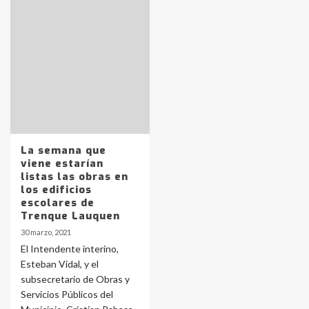
Identidad de los adolescentes
pampeanos que fueron
protagonistas del fatal accidente
en la mañana del lunes
3
Accidente en Ruta 5: falleció un
La semana que
joven de Trenque Lauquen
viene estarían
4
listas las obras en
los edificios
escolares de
Los precios de los combustibles en
Trenque Lauquen
La Pampa, desde YPF hasta Axion
30 marzo, 2021
entre 857 a 1338 pesos
5
El Intendente interino,
Esteban Vidal, y el
subsecretario de Obras y
La Bolsa de Cereales de Bahía
Servicios Públicos del
Blanca anticipa que Agosto vendrá