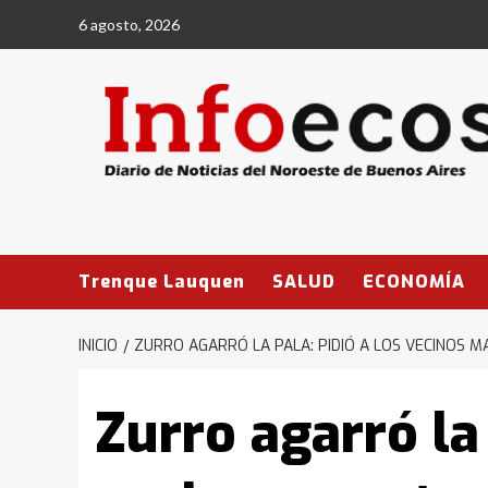
Saltar
6 agosto, 2026
al
contenido
Trenque Lauquen
SALUD
ECONOMÍA
INICIO
ZURRO AGARRÓ LA PALA: PIDIÓ A LOS VECINOS 
Zurro agarró la 