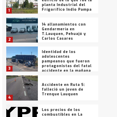
edificio de lo que fue la
planta Industrial del
Frígorífico Indio Pampa
1
14 allanamientos con
Gendarmería en
T.Lauquen, Pehuajó y
Carlos Casares
2
Identidad de los
adolescentes
pampeanos que fueron
protagonistas del fatal
3
accidente en la mañana
del lunes
Accidente en Ruta 5:
falleció un joven de
Trenque Lauquen
4
Los precios de los
combustibles en La