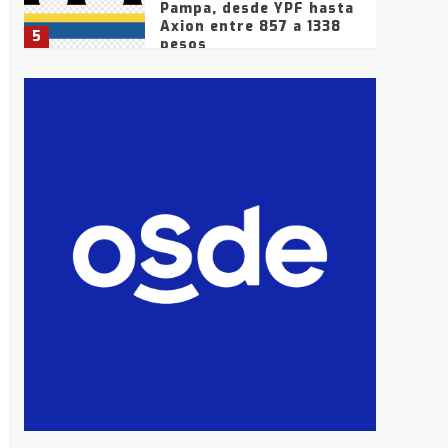
Pampa, desde YPF hasta
Axion entre 857 a 1338
5
pesos
La Bolsa de Cereales de
Bahía Blanca anticipa
que Agosto vendrá con
lluvias y heladas, en
6
gran parte de la
provincia
T.Lauquen: tres jóvenes
que intentaron evadir a
la Policía fueron
detenidos por
7
comercialización de
drogas en la tarde del
sábado
T.Lauquen: se vendió el
edificio de lo que fue la
planta Industrial del
Frígorífico Indio Pampa
1
14 allanamientos con
Gendarmería en