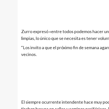
Zurro expresó «entre todos podemos hacer un 
limpias, lo único que se necesita es tener volunt
“Los invito a que el próximo fin de semana agarre
vecinos.
El siempre ocurrente intendente hace muy poco
tiraban basura en calles y caminos periféricos. 