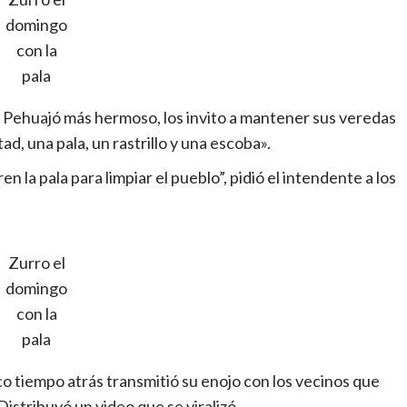
domingo
con la
pala
Pehuajó más hermoso, los invito a mantener sus veredas
ad, una pala, un rastrillo y una escoba».
n la pala para limpiar el pueblo”, pidió el intendente a los
Zurro el
domingo
con la
pala
 tiempo atrás transmitió su enojo con los vecinos que
Distribuyó un video que se viralizó.