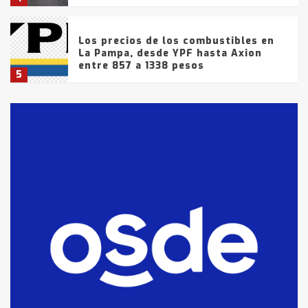
Los precios de los combustibles en
La Pampa, desde YPF hasta Axion
entre 857 a 1338 pesos
5
La Bolsa de Cereales de Bahía
Blanca anticipa que Agosto vendrá
con lluvias y heladas, en gran parte
de la provincia
6
T.Lauquen: tres jóvenes que
intentaron evadir a la Policía
fueron detenidos por
comercialización de drogas en la
7
tarde del sábado
T.Lauquen: se vendió el edificio de
lo que fue la planta Industrial del
Frígorífico Indio Pampa
1