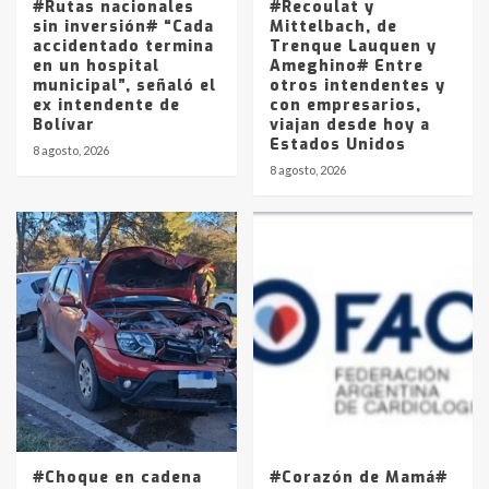
#Rutas nacionales
#Recoulat y
sin inversión# “Cada
Mittelbach, de
accidentado termina
Trenque Lauquen y
en un hospital
Ameghino# Entre
municipal”, señaló el
otros intendentes y
ex intendente de
con empresarios,
Bolívar
viajan desde hoy a
Estados Unidos
8 agosto, 2026
8 agosto, 2026
#Choque en cadena
#Corazón de Mamá#