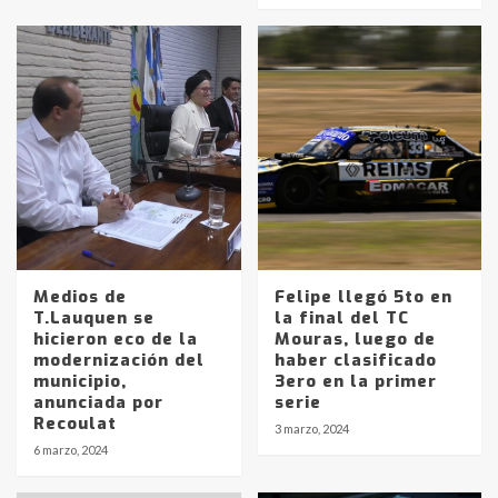
Medios de
Felipe llegó 5to en
T.Lauquen se
la final del TC
hicieron eco de la
Mouras, luego de
modernización del
haber clasificado
municipio,
3ero en la primer
anunciada por
serie
Recoulat
3 marzo, 2024
Identidad de los adolescentes
6 marzo, 2024
pampeanos que fueron
protagonistas del fatal accidente