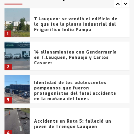
7
tarde del sábado
T.Lauquen: se vendió el edificio de
lo que fue la planta Industrial del
Frígorífico Indio Pampa
1
14 allanamientos con Gendarmería
en T.Lauquen, Pehuajó y Carlos
Casares
2
Identidad de los adolescentes
pampeanos que fueron
protagonistas del fatal accidente
en la mañana del lunes
3
Accidente en Ruta 5: falleció un
joven de Trenque Lauquen
4