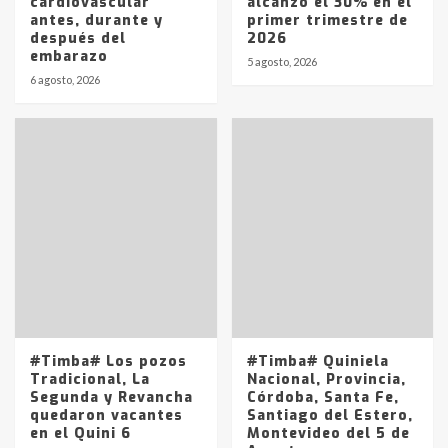
cardiovascular
alcanzó el 30% en el
antes, durante y
primer trimestre de
después del
2026
Identidad de los adolescentes
embarazo
pampeanos que fueron
5 agosto, 2026
protagonistas del fatal accidente
6 agosto, 2026
en la mañana del lunes
3
Accidente en Ruta 5: falleció un
joven de Trenque Lauquen
4
Los precios de los combustibles en
La Pampa, desde YPF hasta Axion
entre 857 a 1338 pesos
5
#Timba# Los pozos
#Timba# Quiniela
Tradicional, La
Nacional, Provincia,
Segunda y Revancha
Córdoba, Santa Fe,
quedaron vacantes
Santiago del Estero,
en el Quini 6
Montevideo del 5 de