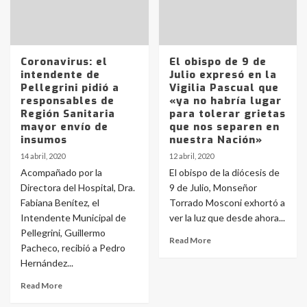
Coronavirus: el
El obispo de 9 de
intendente de
Julio expresó en la
Pellegrini pidió a
Vigilia Pascual que
responsables de
«ya no habría lugar
Región Sanitaria
para tolerar grietas
mayor envío de
que nos separen en
insumos
nuestra Nación»
14 abril, 2020
12 abril, 2020
Acompañado por la
El obispo de la diócesis de
Directora del Hospital, Dra.
9 de Julio, Monseñor
Fabiana Benítez, el
Torrado Mosconi exhortó a
Intendente Municipal de
ver la luz que desde ahora...
Pellegrini, Guillermo
Read More
Pacheco, recibió a Pedro
Hernández...
Read More