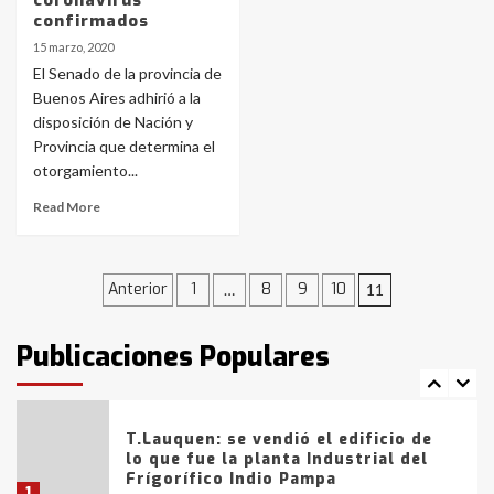
coronavirus
4
confirmados
15 marzo, 2020
Los precios de los combustibles en
El Senado de la provincia de
La Pampa, desde YPF hasta Axion
Buenos Aires adhirió a la
entre 857 a 1338 pesos
disposición de Nación y
5
Provincia que determina el
otorgamiento...
La Bolsa de Cereales de Bahía
Blanca anticipa que Agosto vendrá
Read More
con lluvias y heladas, en gran parte
de la provincia
6
Navegación
Anterior
1
8
9
10
…
11
T.Lauquen: tres jóvenes que
intentaron evadir a la Policía
de
fueron detenidos por
Publicaciones Populares
comercialización de drogas en la
entradas
7
tarde del sábado
T.Lauquen: se vendió el edificio de
lo que fue la planta Industrial del
Frígorífico Indio Pampa
1