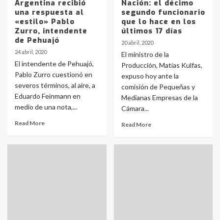
Argentina recibió
Nación: el décimo
una respuesta al
segundo funcionario
«estilo» Pablo
que lo hace en los
Zurro, intendente
últimos 17 días
de Pehuajó
20 abril, 2020
24 abril, 2020
El ministro de la
El intendente de Pehuajó,
Producción, Matías Kulfas,
Pablo Zurro cuestionó en
expuso hoy ante la
severos términos, al aire, a
comisión de Pequeñas y
Eduardo Feinmann en
Medianas Empresas de la
medio de una nota,...
Cámara...
Read More
Read More