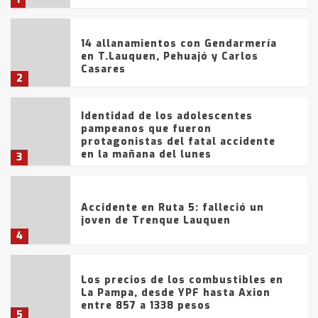
14 allanamientos con Gendarmería
en T.Lauquen, Pehuajó y Carlos
Casares
2
Identidad de los adolescentes
pampeanos que fueron
protagonistas del fatal accidente
en la mañana del lunes
3
Accidente en Ruta 5: falleció un
joven de Trenque Lauquen
4
Los precios de los combustibles en
La Pampa, desde YPF hasta Axion
entre 857 a 1338 pesos
5