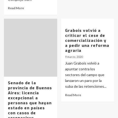
Read More
Grabois volvió a
criticar el cese de
comercialización y
a pedir una reforma
agraria
9 marzo, 2020
Juan Grabois volvió a
apuntar contra los
Identidad de los adolescentes
sectores del campo que
pampeanos que fueron
lanzaron un paro por la
Senado de la
protagonistas del fatal accidente
suba de las retenciones...
provincia de Buenos
en la mañana del lunes
3
Aires: licencia
Read More
excepcional a
personas que hayan
estado en países
Accidente en Ruta 5: falleció un
con casos de
joven de Trenque Lauquen