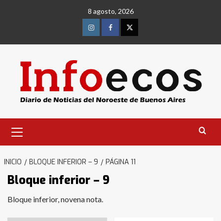
Saltar
8 agosto, 2026
al
contenido
Instagram
Facebook
Twitter
Menú
primario
INICIO
BLOQUE INFERIOR – 9
PÁGINA 11
Bloque inferior – 9
Bloque inferior, novena nota.