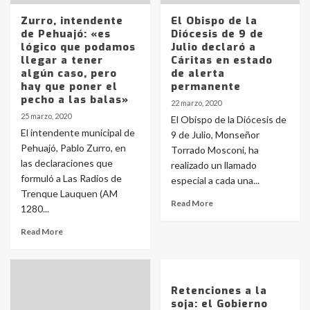
Zurro, intendente
El Obispo de la
de Pehuajó: «es
Diócesis de 9 de
lógico que podamos
Julio declaró a
llegar a tener
Cáritas en estado
algún caso, pero
de alerta
hay que poner el
permanente
pecho a las balas»
22 marzo, 2020
25 marzo, 2020
El Obispo de la Diócesis de
El intendente municipal de
9 de Julio, Monseñor
Pehuajó, Pablo Zurro, en
Torrado Mosconi, ha
las declaraciones que
realizado un llamado
formuló a Las Radios de
especial a cada una...
Trenque Lauquen (AM
Read More
1280...
Read More
Retenciones a la
soja: el Gobierno