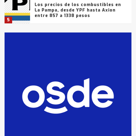
Los precios de los combustibles en
La Pampa, desde YPF hasta Axion
entre 857 a 1338 pesos
5
La Bolsa de Cereales de Bahía
Blanca anticipa que Agosto vendrá
con lluvias y heladas, en gran parte
de la provincia
6
T.Lauquen: tres jóvenes que
intentaron evadir a la Policía
fueron detenidos por
comercialización de drogas en la
7
tarde del sábado
T.Lauquen: se vendió el edificio de
lo que fue la planta Industrial del
Frígorífico Indio Pampa
1