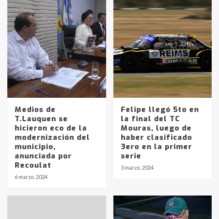
Medios de
Felipe llegó 5to en
T.Lauquen se
la final del TC
hicieron eco de la
Mouras, luego de
modernización del
haber clasificado
municipio,
3ero en la primer
anunciada por
serie
Recoulat
3 marzo, 2024
Identidad de los adolescentes
6 marzo, 2024
pampeanos que fueron
protagonistas del fatal accidente
en la mañana del lunes
3