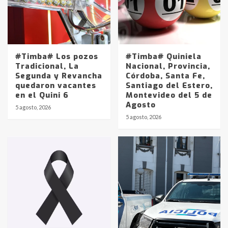
#Timba# Los pozos
#Timba# Quiniela
Tradicional, La
Nacional, Provincia,
Segunda y Revancha
Córdoba, Santa Fe,
quedaron vacantes
Santiago del Estero,
en el Quini 6
Montevideo del 5 de
Agosto
5 agosto, 2026
Identidad de los adolescentes
5 agosto, 2026
pampeanos que fueron
protagonistas del fatal accidente
en la mañana del lunes
3
Accidente en Ruta 5: falleció un
joven de Trenque Lauquen
4