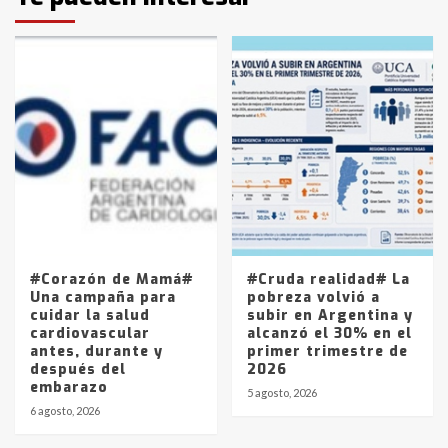
protagonistas del fatal accidente
en la mañana del lunes
3
Accidente en Ruta 5: falleció un
joven de Trenque Lauquen
4
Los precios de los combustibles en
La Pampa, desde YPF hasta Axion
entre 857 a 1338 pesos
5
#Corazón de Mamá#
#Cruda realidad# La
Una campaña para
pobreza volvió a
cuidar la salud
subir en Argentina y
cardiovascular
alcanzó el 30% en el
antes, durante y
primer trimestre de
después del
2026
embarazo
5 agosto, 2026
6 agosto, 2026