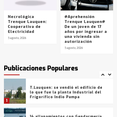
Los precios de los combustibles en
La Pampa, desde YPF hasta Axion
entre 857 a 1338 pesos
5
Necrológica
#Aprehensión
Trenque Lauquen:
Trenque Lauquen#
Cooperativa de
De un joven de 17
La Bolsa de Cereales de Bahía
Electricidad
años por ingresar a
Blanca anticipa que Agosto vendrá
una vivienda sin
con lluvias y heladas, en gran parte
5 agosto, 2026
autorización
de la provincia
6
5 agosto, 2026
T.Lauquen: tres jóvenes que
intentaron evadir a la Policía
fueron detenidos por
Publicaciones Populares
comercialización de drogas en la
7
tarde del sábado
T.Lauquen: se vendió el edificio de
lo que fue la planta Industrial del
Frígorífico Indio Pampa
1
14 allanamientos con Gendarmería