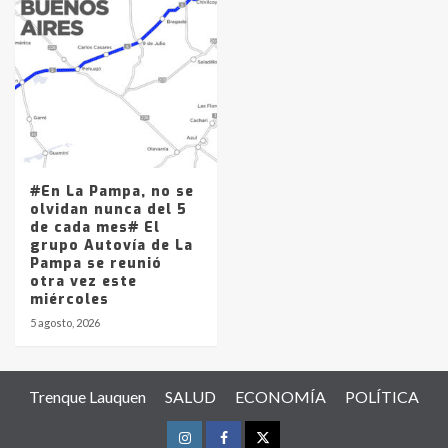
#En La Pampa, no se
olvidan nunca del 5
de cada mes# El
grupo Autovía de La
Pampa se reunió
otra vez este
miércoles
5 agosto, 2026
Trenque Lauquen
SALUD
ECONOMÍA
POLÍTICA