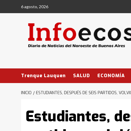
Saltar
6 agosto, 2026
al
contenido
Trenque Lauquen
SALUD
ECONOMÍA
INICIO
ESTUDIANTES, DESPUÉS DE SEIS PARTIDOS, VOL
Estudiantes, de