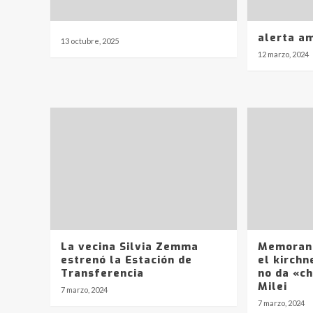
alerta am
13 octubre, 2025
12 marzo, 2024
La vecina Silvia Zemma
Memorand
estrenó la Estación de
el kirch
Transferencia
no da «c
Milei
7 marzo, 2024
7 marzo, 2024