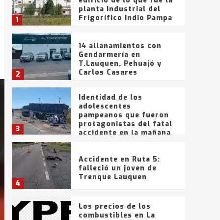
edificio de lo que fue la
planta Industrial del
Frígorífico Indio Pampa
1
14 allanamientos con
Gendarmería en
T.Lauquen, Pehuajó y
Carlos Casares
2
Identidad de los
adolescentes
pampeanos que fueron
protagonistas del fatal
3
accidente en la mañana
del lunes
Accidente en Ruta 5:
falleció un joven de
Trenque Lauquen
4
Los precios de los
combustibles en La