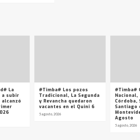
ad# La
#Timba# Los pozos
#Timba# Q
 a subir
Tradicional, La Segunda
Nacional, 
y alcanzó
y Revancha quedaron
Córdoba, 
rimer
vacantes en el Quini 6
Santiago 
2026
Montevide
5 agosto, 2026
Agosto
5 agosto, 2026