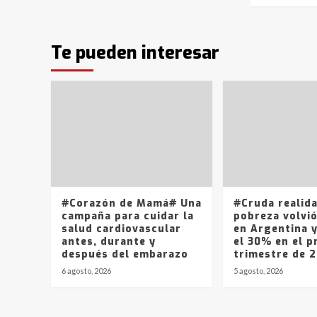
Te pueden interesar
#Corazón de Mamá# Una
#Cruda realid
campaña para cuidar la
pobreza volvió
salud cardiovascular
en Argentina 
antes, durante y
el 30% en el p
después del embarazo
trimestre de 
6 agosto, 2026
5 agosto, 2026