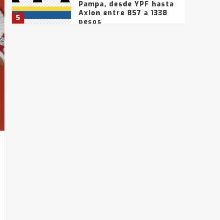
Pampa, desde YPF hasta
Axion entre 857 a 1338
5
pesos
La Bolsa de Cereales de
Bahía Blanca anticipa
que Agosto vendrá con
lluvias y heladas, en
6
gran parte de la
provincia
T.Lauquen: tres jóvenes
que intentaron evadir a
la Policía fueron
detenidos por
7
comercialización de
drogas en la tarde del
sábado
T.Lauquen: se vendió el
edificio de lo que fue la
planta Industrial del
Frígorífico Indio Pampa
1
14 allanamientos con
Gendarmería en