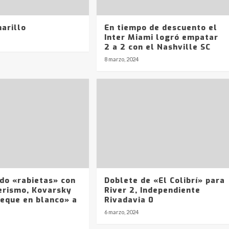
arillo
En tiempo de descuento el
Inter Miami logró empatar
2 a 2 con el Nashville SC
8 marzo, 2024
o «rabietas» con
Doblete de «El Colibrí» para
nerismo, Kovarsky
River 2, Independiente
heque en blanco» a
Rivadavia 0
6 marzo, 2024