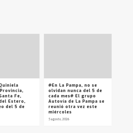
uiniela
#En La Pampa, no se
Provincia,
olvidan nunca del 5 de
Santa Fe,
cada mes# El grupo
del Estero,
Autovía de La Pampa se
o del 5 de
reunió otra vez este
miércoles
5 agosto, 2026