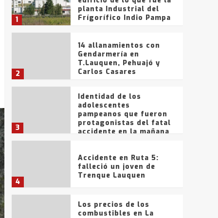
edificio de lo que fue la
planta Industrial del
Frígorífico Indio Pampa
1
14 allanamientos con
Gendarmería en
T.Lauquen, Pehuajó y
Carlos Casares
2
Identidad de los
adolescentes
pampeanos que fueron
protagonistas del fatal
3
accidente en la mañana
del lunes
Accidente en Ruta 5:
falleció un joven de
Trenque Lauquen
4
Los precios de los
combustibles en La