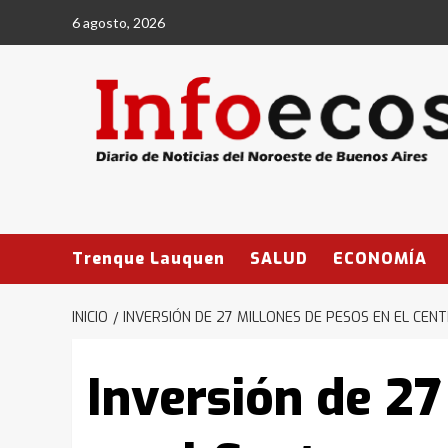
Saltar
6 agosto, 2026
al
contenido
Trenque Lauquen
SALUD
ECONOMÍA
INICIO
INVERSIÓN DE 27 MILLONES DE PESOS EN EL CEN
Inversión de 27