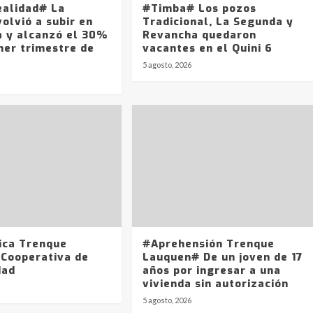
ealidad# La
#Timba# Los pozos
olvió a subir en
Tradicional, La Segunda y
a y alcanzó el 30%
Revancha quedaron
mer trimestre de
vacantes en el Quini 6
5 agosto, 2026
ica Trenque
#Aprehensión Trenque
 Cooperativa de
Lauquen# De un joven de 17
dad
años por ingresar a una
vivienda sin autorización
5 agosto, 2026