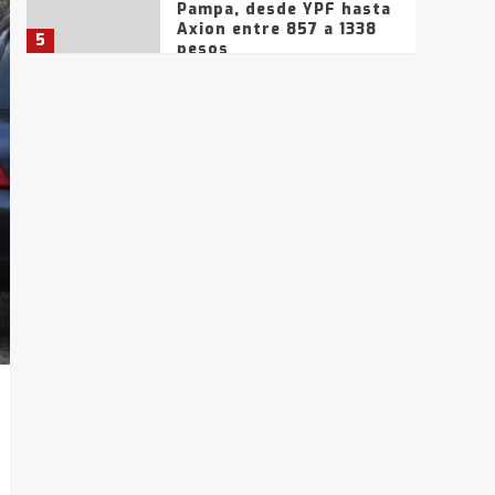
Pampa, desde YPF hasta
Axion entre 857 a 1338
5
pesos
La Bolsa de Cereales de
Bahía Blanca anticipa
que Agosto vendrá con
lluvias y heladas, en
6
gran parte de la
provincia
T.Lauquen: tres jóvenes
que intentaron evadir a
la Policía fueron
detenidos por
7
comercialización de
drogas en la tarde del
sábado
T.Lauquen: se vendió el
edificio de lo que fue la
planta Industrial del
Frígorífico Indio Pampa
1
14 allanamientos con
Gendarmería en