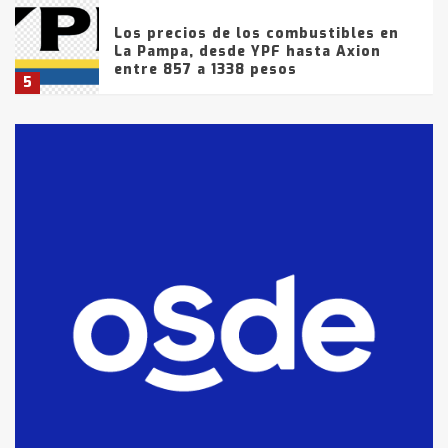
Los precios de los combustibles en
La Pampa, desde YPF hasta Axion
entre 857 a 1338 pesos
5
La Bolsa de Cereales de Bahía
Blanca anticipa que Agosto vendrá
con lluvias y heladas, en gran parte
de la provincia
6
T.Lauquen: tres jóvenes que
intentaron evadir a la Policía
fueron detenidos por
comercialización de drogas en la
7
tarde del sábado
T.Lauquen: se vendió el edificio de
lo que fue la planta Industrial del
Frígorífico Indio Pampa
1