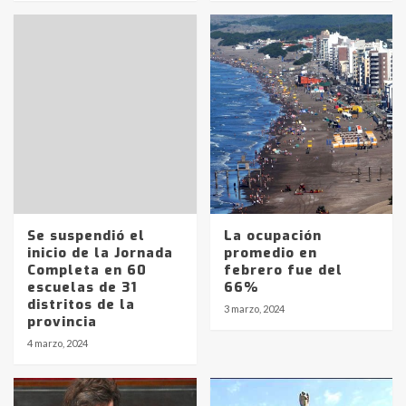
Se suspendió el
La ocupación
inicio de la Jornada
promedio en
Completa en 60
febrero fue del
escuelas de 31
66%
distritos de la
3 marzo, 2024
provincia
Identidad de los adolescentes
4 marzo, 2024
pampeanos que fueron
protagonistas del fatal accidente
en la mañana del lunes
3