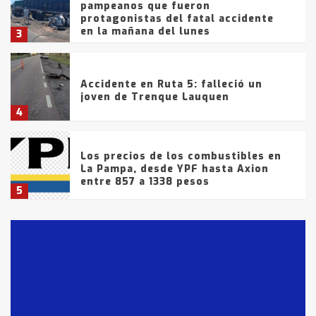
pampeanos que fueron
protagonistas del fatal accidente
en la mañana del lunes
3
Accidente en Ruta 5: falleció un
joven de Trenque Lauquen
4
Los precios de los combustibles en
La Pampa, desde YPF hasta Axion
entre 857 a 1338 pesos
5
La Bolsa de Cereales de Bahía
Blanca anticipa que Agosto vendrá
con lluvias y heladas, en gran parte
de la provincia
6
T.Lauquen: tres jóvenes que
intentaron evadir a la Policía