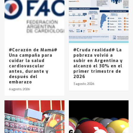
Accidente en Ruta 5: falleció un
joven de Trenque Lauquen
4
Los precios de los combustibles en
La Pampa, desde YPF hasta Axion
entre 857 a 1338 pesos
5
#Corazón de Mamá#
#Cruda realidad# La
Una campaña para
pobreza volvió a
cuidar la salud
subir en Argentina y
cardiovascular
alcanzó el 30% en el
antes, durante y
primer trimestre de
después del
2026
embarazo
5 agosto, 2026
6 agosto, 2026