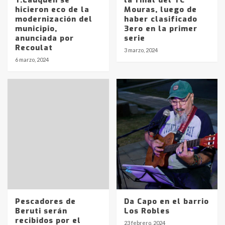
T.Lauquen se
la final del TC
hicieron eco de la
Mouras, luego de
modernización del
haber clasificado
municipio,
3ero en la primer
anunciada por
serie
Recoulat
3 marzo, 2024
Identidad de los adolescentes
6 marzo, 2024
pampeanos que fueron
protagonistas del fatal accidente
en la mañana del lunes
3
Accidente en Ruta 5: falleció un
joven de Trenque Lauquen
4
Los precios de los combustibles en
La Pampa, desde YPF hasta Axion
entre 857 a 1338 pesos
5
Pescadores de
Da Capo en el barrio
Beruti serán
Los Robles
recibidos por el
La Bolsa de Cereales de Bahía
23 febrero, 2024