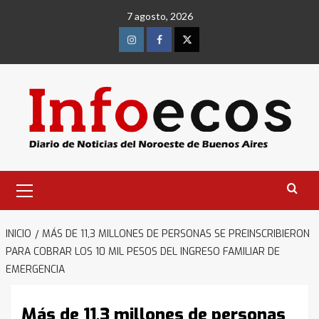
Saltar
7 agosto, 2026
al
contenido
Instagram
Facebook
Twitter
Menú
primario
INICIO
MÁS DE 11,3 MILLONES DE PERSONAS SE PREINSCRIBIERON
PARA COBRAR LOS 10 MIL PESOS DEL INGRESO FAMILIAR DE
EMERGENCIA
Más de 11,3 millones de personas