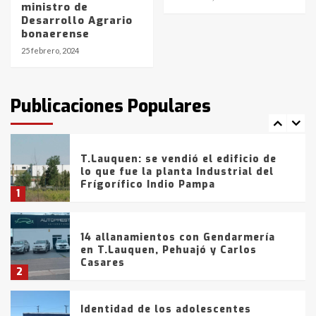
ministro de
Blanca anticipa que Agosto vendrá
Desarrollo Agrario
con lluvias y heladas, en gran parte
bonaerense
de la provincia
6
25 febrero, 2024
T.Lauquen: tres jóvenes que
intentaron evadir a la Policía
fueron detenidos por
Publicaciones Populares
comercialización de drogas en la
7
tarde del sábado
T.Lauquen: se vendió el edificio de
lo que fue la planta Industrial del
Frígorífico Indio Pampa
1
14 allanamientos con Gendarmería
en T.Lauquen, Pehuajó y Carlos
Casares
2
Identidad de los adolescentes