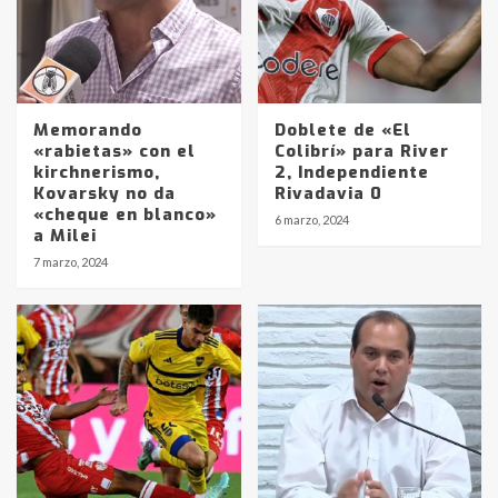
Memorando
Doblete de «El
«rabietas» con el
Colibrí» para River
kirchnerismo,
2, Independiente
Kovarsky no da
Rivadavia 0
«cheque en blanco»
6 marzo, 2024
a Milei
Identidad de los adolescentes
7 marzo, 2024
pampeanos que fueron
protagonistas del fatal accidente
en la mañana del lunes
3
Accidente en Ruta 5: falleció un
joven de Trenque Lauquen
4