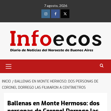
Saltar
7 agosto, 2026
al
contenido
Instagram
Facebook
Twitter
Menú
primario
INICIO
BALLENAS EN MONTE HERMOSO: DOS PERSONAS DE
CORONEL DORREGO LAS FILMARON A CENTÍMETROS
Ballenas en Monte Hermoso: dos