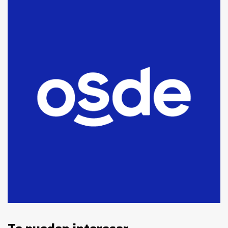
Blanca anticipa que Agosto vendrá
con lluvias y heladas, en gran parte
de la provincia
6
T.Lauquen: tres jóvenes que
intentaron evadir a la Policía
fueron detenidos por
comercialización de drogas en la
7
tarde del sábado
T.Lauquen: se vendió el edificio de
lo que fue la planta Industrial del
Frígorífico Indio Pampa
1
14 allanamientos con Gendarmería
en T.Lauquen, Pehuajó y Carlos
Casares
2
Identidad de los adolescentes