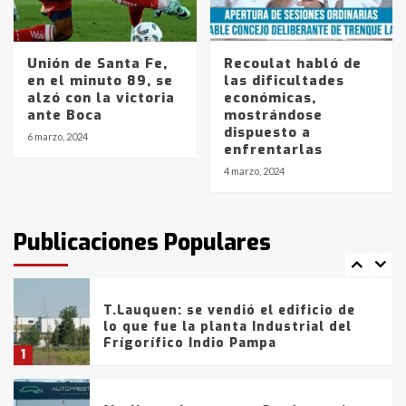
Los precios de los combustibles en
La Pampa, desde YPF hasta Axion
entre 857 a 1338 pesos
5
Unión de Santa Fe,
Recoulat habló de
en el minuto 89, se
las dificultades
alzó con la victoria
económicas,
La Bolsa de Cereales de Bahía
ante Boca
mostrándose
Blanca anticipa que Agosto vendrá
dispuesto a
con lluvias y heladas, en gran parte
6 marzo, 2024
enfrentarlas
de la provincia
6
4 marzo, 2024
T.Lauquen: tres jóvenes que
intentaron evadir a la Policía
fueron detenidos por
Publicaciones Populares
comercialización de drogas en la
7
tarde del sábado
T.Lauquen: se vendió el edificio de
lo que fue la planta Industrial del
Frígorífico Indio Pampa
1