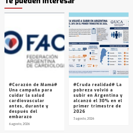
Te pueden interesar
pampeanos que fueron
protagonistas del fatal accidente
en la mañana del lunes
3
Accidente en Ruta 5: falleció un
joven de Trenque Lauquen
4
Los precios de los combustibles en
La Pampa, desde YPF hasta Axion
entre 857 a 1338 pesos
5
#Corazón de Mamá#
#Cruda realidad# La
Una campaña para
pobreza volvió a
cuidar la salud
subir en Argentina y
cardiovascular
alcanzó el 30% en el
antes, durante y
primer trimestre de
después del
2026
embarazo
5 agosto, 2026
6 agosto, 2026