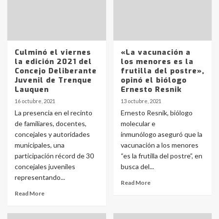
Culminó el viernes
«La vacunación a
la edición 2021 del
los menores es la
Concejo Deliberante
frutilla del postre»,
Juvenil de Trenque
opinó el biólogo
Lauquen
Ernesto Resnik
16 octubre, 2021
13 octubre, 2021
La presencia en el recinto
Ernesto Resnik, biólogo
de familiares, docentes,
molecular e
concejales y autoridades
inmunólogo aseguró que la
municipales, una
vacunación a los menores
participación récord de 30
“es la frutilla del postre”, en
concejales juveniles
busca del...
representando...
Read More
Read More