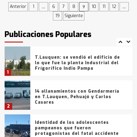
de la provincia
Navegación
6
Anterior
1
6
7
8
10
11
12
…
9
…
19
Siguiente
de
T.Lauquen: tres jóvenes que
intentaron evadir a la Policía
entradas
fueron detenidos por
Publicaciones Populares
comercialización de drogas en la
7
tarde del sábado
T.Lauquen: se vendió el edificio de
lo que fue la planta Industrial del
Frígorífico Indio Pampa
1
14 allanamientos con Gendarmería
en T.Lauquen, Pehuajó y Carlos
Casares
2
Identidad de los adolescentes
pampeanos que fueron
protagonistas del fatal accidente