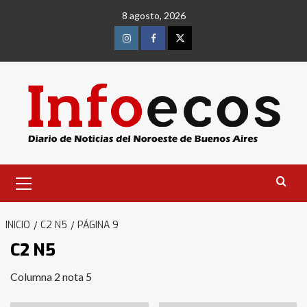
Saltar
8 agosto, 2026
al
contenido
Instagram
Facebook
Twitter
Menú
primario
INICIO
C2 N5
PÁGINA 9
C2 N5
Columna 2 nota 5