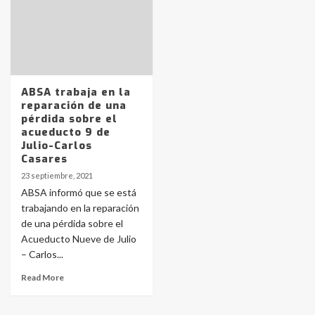
Identidad de los adolescentes
pampeanos que fueron
protagonistas del fatal accidente
en la mañana del lunes
3
ABSA trabaja en la
reparación de una
pérdida sobre el
acueducto 9 de
Accidente en Ruta 5: falleció un
Julio-Carlos
joven de Trenque Lauquen
Casares
4
23 septiembre, 2021
ABSA informó que se está
trabajando en la reparación
Los precios de los combustibles en
de una pérdida sobre el
La Pampa, desde YPF hasta Axion
entre 857 a 1338 pesos
Acueducto Nueve de Julio
5
– Carlos...
Read More
La Bolsa de Cereales de Bahía
Blanca anticipa que Agosto vendrá
con lluvias y heladas, en gran parte