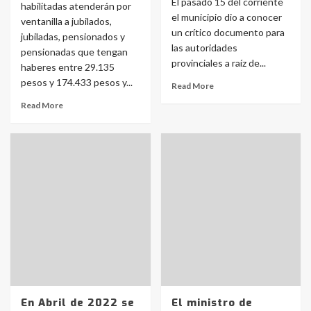
El pasado 15 del corriente
habilitadas atenderán por
el municipio dio a conocer
ventanilla a jubilados,
un crítico documento para
jubiladas, pensionados y
las autoridades
pensionadas que tengan
provinciales a raíz de...
haberes entre 29.135
pesos y 174.433 pesos y...
Read More
Read More
En Abril de 2022 se
El ministro de