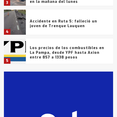
en la mañana del lunes
3
Accidente en Ruta 5: falleció un
joven de Trenque Lauquen
4
Los precios de los combustibles en
La Pampa, desde YPF hasta Axion
entre 857 a 1338 pesos
5
La Bolsa de Cereales de Bahía
Blanca anticipa que Agosto vendrá
con lluvias y heladas, en gran parte
de la provincia
6
T.Lauquen: tres jóvenes que
intentaron evadir a la Policía
fueron detenidos por
comercialización de drogas en la