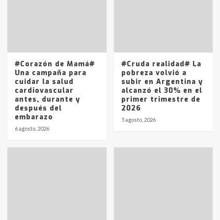
4
Los precios de los combustibles en
La Pampa, desde YPF hasta Axion
entre 857 a 1338 pesos
5
#Corazón de Mamá#
#Cruda realidad# La
Una campaña para
pobreza volvió a
cuidar la salud
subir en Argentina y
cardiovascular
alcanzó el 30% en el
antes, durante y
primer trimestre de
después del
2026
embarazo
5 agosto, 2026
6 agosto, 2026