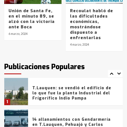
entre 857 a 1338 pesos
5
Unión de Santa Fe,
Recoulat habló de
en el minuto 89, se
las dificultades
alzó con la victoria
económicas,
La Bolsa de Cereales de Bahía
ante Boca
mostrándose
Blanca anticipa que Agosto vendrá
dispuesto a
con lluvias y heladas, en gran parte
6 marzo, 2024
enfrentarlas
de la provincia
6
4 marzo, 2024
T.Lauquen: tres jóvenes que
intentaron evadir a la Policía
fueron detenidos por
Publicaciones Populares
comercialización de drogas en la
7
tarde del sábado
T.Lauquen: se vendió el edificio de
lo que fue la planta Industrial del
Frígorífico Indio Pampa
1
14 allanamientos con Gendarmería
en T.Lauquen, Pehuajó y Carlos