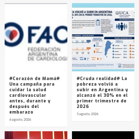
en la mañana del lunes
3
Accidente en Ruta 5: falleció un
joven de Trenque Lauquen
4
Los precios de los combustibles en
La Pampa, desde YPF hasta Axion
entre 857 a 1338 pesos
5
#Corazón de Mamá#
#Cruda realidad# La
Una campaña para
pobreza volvió a
cuidar la salud
subir en Argentina y
cardiovascular
alcanzó el 30% en el
antes, durante y
primer trimestre de
después del
2026
embarazo
5 agosto, 2026
6 agosto, 2026