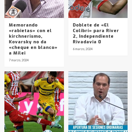
Memorando
Doblete de «El
«rabietas» con el
Colibrí» para River
kirchnerismo,
2, Independiente
Kovarsky no da
Rivadavia 0
«cheque en blanco»
6 marzo, 2024
a Milei
Identidad de los adolescentes
7 marzo, 2024
pampeanos que fueron
protagonistas del fatal accidente
en la mañana del lunes
3
Accidente en Ruta 5: falleció un
joven de Trenque Lauquen
4
Los precios de los combustibles en
La Pampa, desde YPF hasta Axion