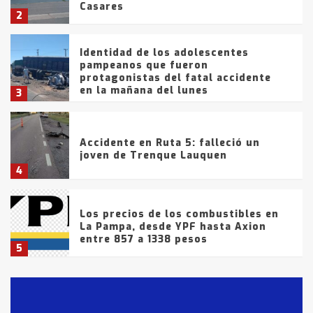
Casares
2
Identidad de los adolescentes
pampeanos que fueron
protagonistas del fatal accidente
en la mañana del lunes
3
Accidente en Ruta 5: falleció un
joven de Trenque Lauquen
4
Los precios de los combustibles en
La Pampa, desde YPF hasta Axion
entre 857 a 1338 pesos
5
La Bolsa de Cereales de Bahía
Blanca anticipa que Agosto vendrá
con lluvias y heladas, en gran parte