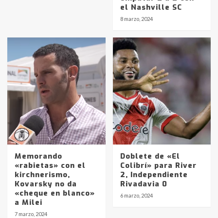
el Nashville SC
8 marzo, 2024
Memorando
Doblete de «El
«rabietas» con el
Colibrí» para River
kirchnerismo,
2, Independiente
Kovarsky no da
Rivadavia 0
«cheque en blanco»
6 marzo, 2024
a Milei
Identidad de los adolescentes
7 marzo, 2024