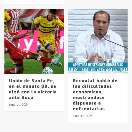
pampeanos que fueron
protagonistas del fatal accidente
en la mañana del lunes
3
Accidente en Ruta 5: falleció un
joven de Trenque Lauquen
4
Los precios de los combustibles en
La Pampa, desde YPF hasta Axion
entre 857 a 1338 pesos
5
Unión de Santa Fe,
Recoulat habló de
en el minuto 89, se
las dificultades
alzó con la victoria
económicas,
La Bolsa de Cereales de Bahía
ante Boca
mostrándose
Blanca anticipa que Agosto vendrá
dispuesto a
con lluvias y heladas, en gran parte
6 marzo, 2024
enfrentarlas
de la provincia
6
4 marzo, 2024
T.Lauquen: tres jóvenes que
intentaron evadir a la Policía