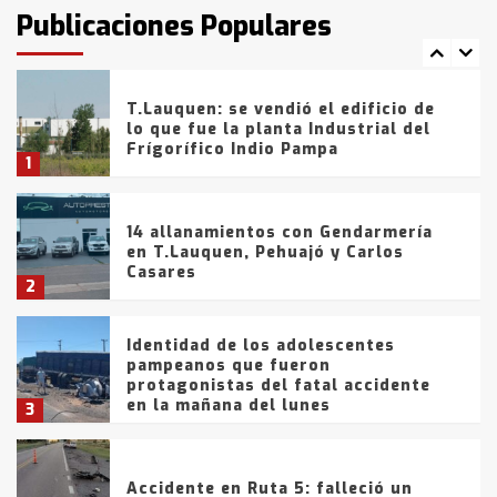
fueron detenidos por
Publicaciones Populares
comercialización de drogas en la
7
tarde del sábado
T.Lauquen: se vendió el edificio de
lo que fue la planta Industrial del
Frígorífico Indio Pampa
1
14 allanamientos con Gendarmería
en T.Lauquen, Pehuajó y Carlos
Casares
2
Identidad de los adolescentes
pampeanos que fueron
protagonistas del fatal accidente
en la mañana del lunes
3
Accidente en Ruta 5: falleció un