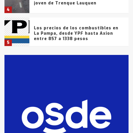
joven de Trenque Lauquen
4
Los precios de los combustibles en
La Pampa, desde YPF hasta Axion
entre 857 a 1338 pesos
5
La Bolsa de Cereales de Bahía
Blanca anticipa que Agosto vendrá
con lluvias y heladas, en gran parte
de la provincia
6
T.Lauquen: tres jóvenes que
intentaron evadir a la Policía
fueron detenidos por
comercialización de drogas en la
7
tarde del sábado
T.Lauquen: se vendió el edificio de
lo que fue la planta Industrial del