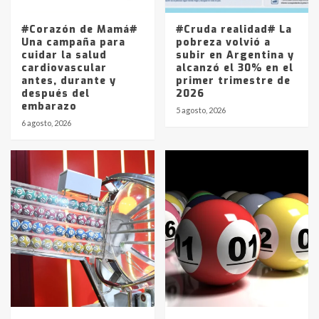
entre 857 a 1338 pesos
5
#Corazón de Mamá#
#Cruda realidad# La
Una campaña para
pobreza volvió a
cuidar la salud
subir en Argentina y
cardiovascular
alcanzó el 30% en el
antes, durante y
primer trimestre de
después del
2026
embarazo
5 agosto, 2026
6 agosto, 2026