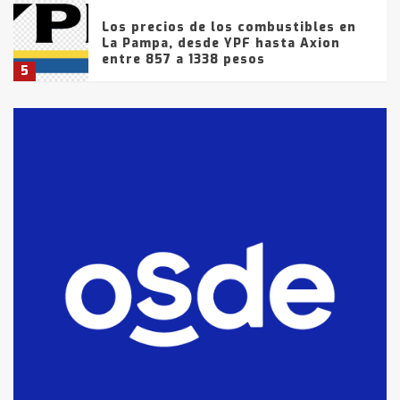
Los precios de los combustibles en
La Pampa, desde YPF hasta Axion
entre 857 a 1338 pesos
5
La Bolsa de Cereales de Bahía
Blanca anticipa que Agosto vendrá
con lluvias y heladas, en gran parte
de la provincia
6
T.Lauquen: tres jóvenes que
intentaron evadir a la Policía
fueron detenidos por
comercialización de drogas en la
7
tarde del sábado
T.Lauquen: se vendió el edificio de
lo que fue la planta Industrial del
Frígorífico Indio Pampa
1