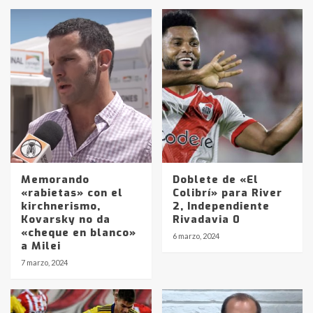
Memorando
Doblete de «El
«rabietas» con el
Colibrí» para River
kirchnerismo,
2, Independiente
Kovarsky no da
Rivadavia 0
«cheque en blanco»
6 marzo, 2024
a Milei
Identidad de los adolescentes
7 marzo, 2024
pampeanos que fueron
protagonistas del fatal accidente
en la mañana del lunes
3