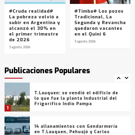
entre 857 a 1338 pesos
5
#Cruda realidad#
#Timba# Los pozos
La pobreza volvió a
Tradicional, La
subir en Argentina y
Segunda y Revancha
La Bolsa de Cereales de Bahía
alcanzó el 30% en
quedaron vacantes
Blanca anticipa que Agosto vendrá
el primer trimestre
en el Quini 6
con lluvias y heladas, en gran parte
de 2026
de la provincia
6
5 agosto, 2026
5 agosto, 2026
T.Lauquen: tres jóvenes que
intentaron evadir a la Policía
fueron detenidos por
Publicaciones Populares
comercialización de drogas en la
7
tarde del sábado
T.Lauquen: se vendió el edificio de
lo que fue la planta Industrial del
Frígorífico Indio Pampa
1
14 allanamientos con Gendarmería
en T.Lauquen, Pehuajó y Carlos