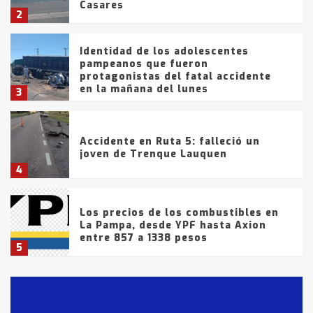
Casares
2
Identidad de los adolescentes
pampeanos que fueron
protagonistas del fatal accidente
en la mañana del lunes
3
Accidente en Ruta 5: falleció un
joven de Trenque Lauquen
4
Los precios de los combustibles en
La Pampa, desde YPF hasta Axion
entre 857 a 1338 pesos
5
La Bolsa de Cereales de Bahía
Blanca anticipa que Agosto vendrá
con lluvias y heladas, en gran parte