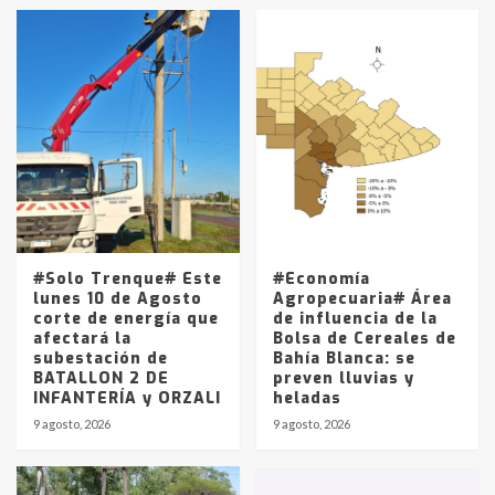
en la mañana del lunes
3
Accidente en Ruta 5: falleció un
joven de Trenque Lauquen
4
Los precios de los combustibles en
La Pampa, desde YPF hasta Axion
entre 857 a 1338 pesos
5
#Solo Trenque# Este
#Economía
lunes 10 de Agosto
Agropecuaria# Área
corte de energía que
de influencia de la
afectará la
Bolsa de Cereales de
subestación de
Bahía Blanca: se
BATALLON 2 DE
preven lluvias y
INFANTERÍA y ORZALI
heladas
9 agosto, 2026
9 agosto, 2026