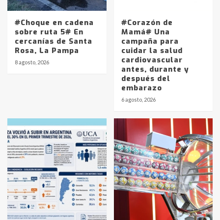
#Choque en cadena
#Corazón de
sobre ruta 5# En
Mamá# Una
cercanías de Santa
campaña para
Rosa, La Pampa
cuidar la salud
cardiovascular
8 agosto, 2026
antes, durante y
después del
embarazo
Identidad de los adolescentes
6 agosto, 2026
pampeanos que fueron
protagonistas del fatal accidente
en la mañana del lunes
3
Accidente en Ruta 5: falleció un
joven de Trenque Lauquen
4
Los precios de los combustibles en
La Pampa, desde YPF hasta Axion