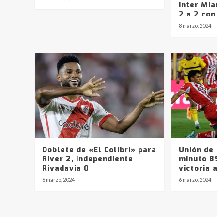
Inter Mi
2 a 2 con
8 marzo, 2024
Doblete de «El Colibrí» para
Unión de 
River 2, Independiente
minuto 89
Rivadavia 0
victoria 
6 marzo, 2024
6 marzo, 2024