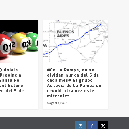
uiniela
#En La Pampa, no se
Provincia,
olvidan nunca del 5 de
Santa Fe,
cada mes# El grupo
del Estero,
Autovía de La Pampa se
o del 5 de
reunió otra vez este
miércoles
5 agosto, 2026
Instagram
Facebook
Twitter