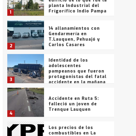
edificio de lo que fue la
planta Industrial del
Frígorífico Indio Pampa
1
14 allanamientos con
Gendarmería en
T.Lauquen, Pehuajó y
Carlos Casares
2
Identidad de los
adolescentes
pampeanos que fueron
protagonistas del fatal
3
accidente en la mañana
del lunes
Accidente en Ruta 5:
falleció un joven de
Trenque Lauquen
4
Los precios de los
combustibles en La