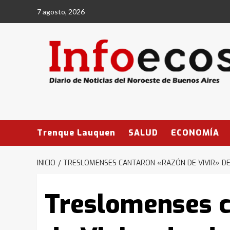
Saltar
7 agosto, 2026
al
contenido
Trenque Lauquen
SALUD
ECONOMÍA
INICIO
TRESLOMENSES CANTARON «RAZÓN DE VIVIR» DES
Treslomenses 