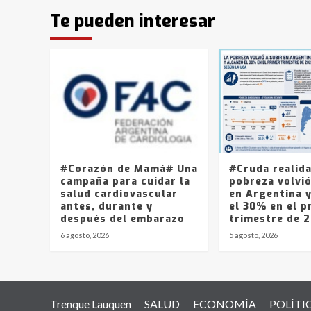
Te pueden interesar
#Corazón de Mamá# Una
#Cruda realid
campaña para cuidar la
pobreza volvió
salud cardiovascular
en Argentina 
antes, durante y
el 30% en el p
después del embarazo
trimestre de 
6 agosto, 2026
5 agosto, 2026
Trenque Lauquen
SALUD
ECONOMÍA
POLÍTI