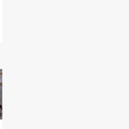
T.Lauquen, Pehuajó y
Carlos Casares
2
Identidad de los
adolescentes
pampeanos que fueron
protagonistas del fatal
3
accidente en la mañana
del lunes
Accidente en Ruta 5:
falleció un joven de
Trenque Lauquen
4
Los precios de los
combustibles en La
Pampa, desde YPF hasta
Axion entre 857 a 1338
5
pesos