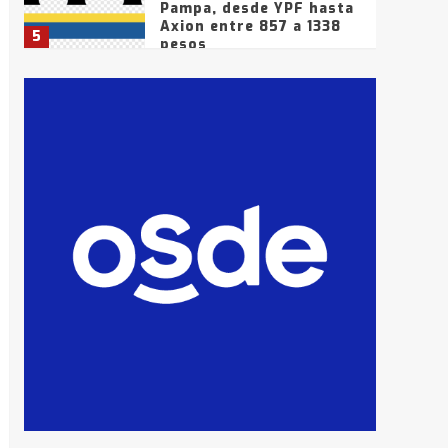
Pampa, desde YPF hasta
Axion entre 857 a 1338
5
pesos
La Bolsa de Cereales de
Bahía Blanca anticipa
que Agosto vendrá con
lluvias y heladas, en
6
gran parte de la
provincia
T.Lauquen: tres jóvenes
que intentaron evadir a
la Policía fueron
detenidos por
7
comercialización de
drogas en la tarde del
sábado
T.Lauquen: se vendió el
edificio de lo que fue la
planta Industrial del
Frígorífico Indio Pampa
1
14 allanamientos con
Gendarmería en