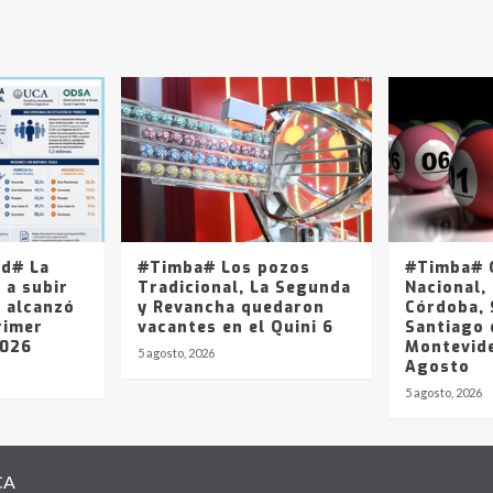
ad# La
#Timba# Los pozos
#Timba# Q
 a subir
Tradicional, La Segunda
Nacional, 
y alcanzó
y Revancha quedaron
Córdoba, 
rimer
vacantes en el Quini 6
Santiago 
2026
Montevide
5 agosto, 2026
Agosto
5 agosto, 2026
CA