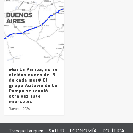
#En La Pampa, no se
olvidan nunca del 5
de cada mes# El
grupo Autovía de La
Pampa se reunió
otra vez este
miércoles
5 agosto, 2026
Trenque Lauquen
SALUD
ECONOMÍA
POLÍTICA