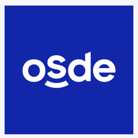
La Bolsa de Cereales de Bahía
Blanca anticipa que Agosto vendrá
con lluvias y heladas, en gran parte
de la provincia
6
T.Lauquen: tres jóvenes que
intentaron evadir a la Policía
fueron detenidos por
comercialización de drogas en la
7
tarde del sábado
T.Lauquen: se vendió el edificio de
lo que fue la planta Industrial del
Frígorífico Indio Pampa
1
14 allanamientos con Gendarmería
en T.Lauquen, Pehuajó y Carlos
Casares
2