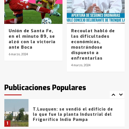
Los precios de los combustibles en
La Pampa, desde YPF hasta Axion
entre 857 a 1338 pesos
5
Unión de Santa Fe,
Recoulat habló de
en el minuto 89, se
las dificultades
alzó con la victoria
económicas,
La Bolsa de Cereales de Bahía
ante Boca
mostrándose
Blanca anticipa que Agosto vendrá
dispuesto a
con lluvias y heladas, en gran parte
6 marzo, 2024
enfrentarlas
de la provincia
6
4 marzo, 2024
T.Lauquen: tres jóvenes que
intentaron evadir a la Policía
fueron detenidos por
Publicaciones Populares
comercialización de drogas en la
7
tarde del sábado
T.Lauquen: se vendió el edificio de
lo que fue la planta Industrial del
Frígorífico Indio Pampa
1