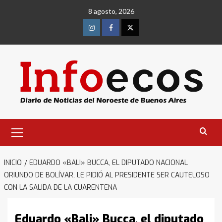
Saltar
8 agosto, 2026
al
contenido
Instagram
Facebook
Twitter
Menú
primario
INICIO
EDUARDO «BALI» BUCCA, EL DIPUTADO NACIONAL
ORIUNDO DE BOLÍVAR, LE PIDIÓ AL PRESIDENTE SER CAUTELOSO
CON LA SALIDA DE LA CUARENTENA
Eduardo «Bali» Bucca, el diputado