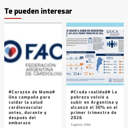
Identidad de los adolescentes
Te pueden interesar
pampeanos que fueron
protagonistas del fatal accidente
en la mañana del lunes
3
Accidente en Ruta 5: falleció un
joven de Trenque Lauquen
4
Los precios de los combustibles en
La Pampa, desde YPF hasta Axion
entre 857 a 1338 pesos
5
#Corazón de Mamá#
#Cruda realidad# La
Una campaña para
pobreza volvió a
cuidar la salud
subir en Argentina y
cardiovascular
alcanzó el 30% en el
antes, durante y
primer trimestre de
después del
2026
embarazo
5 agosto, 2026