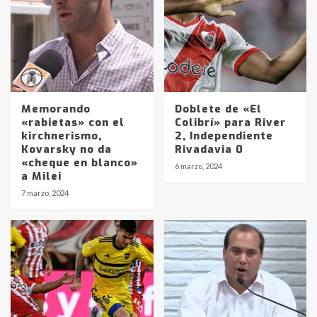
Memorando
Doblete de «El
«rabietas» con el
Colibrí» para River
kirchnerismo,
2, Independiente
Kovarsky no da
Rivadavia 0
«cheque en blanco»
6 marzo, 2024
a Milei
Identidad de los adolescentes
7 marzo, 2024
pampeanos que fueron
protagonistas del fatal accidente
en la mañana del lunes
3
Accidente en Ruta 5: falleció un
joven de Trenque Lauquen
4