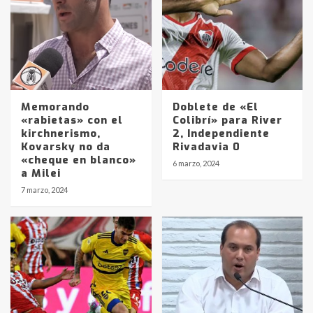
Memorando
Doblete de «El
«rabietas» con el
Colibrí» para River
kirchnerismo,
2, Independiente
Kovarsky no da
Rivadavia 0
«cheque en blanco»
6 marzo, 2024
a Milei
Identidad de los adolescentes
7 marzo, 2024
pampeanos que fueron
protagonistas del fatal accidente
en la mañana del lunes
3
Accidente en Ruta 5: falleció un
joven de Trenque Lauquen
4