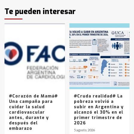
Identidad de los adolescentes
Te pueden interesar
pampeanos que fueron
protagonistas del fatal accidente
en la mañana del lunes
3
Accidente en Ruta 5: falleció un
joven de Trenque Lauquen
4
Los precios de los combustibles en
La Pampa, desde YPF hasta Axion
entre 857 a 1338 pesos
5
#Corazón de Mamá#
#Cruda realidad# La
Una campaña para
pobreza volvió a
cuidar la salud
subir en Argentina y
cardiovascular
alcanzó el 30% en el
antes, durante y
primer trimestre de
después del
2026
embarazo
5 agosto, 2026