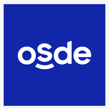
La Bolsa de Cereales de Bahía
Blanca anticipa que Agosto vendrá
con lluvias y heladas, en gran parte
de la provincia
6
T.Lauquen: tres jóvenes que
intentaron evadir a la Policía
fueron detenidos por
comercialización de drogas en la
7
tarde del sábado
T.Lauquen: se vendió el edificio de
lo que fue la planta Industrial del
Frígorífico Indio Pampa
1
14 allanamientos con Gendarmería
en T.Lauquen, Pehuajó y Carlos
Casares
2