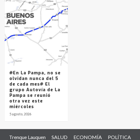
#En La Pampa, no se
olvidan nunca del 5
de cada mes# El
grupo Autovía de La
Pampa se reunió
otra vez este
miércoles
5 agosto, 2026
Trenque Lauquen
SALUD
ECONOMÍA
POLÍTICA