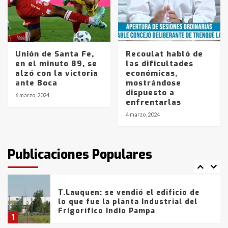
Los precios de los combustibles en
La Pampa, desde YPF hasta Axion
entre 857 a 1338 pesos
5
Unión de Santa Fe,
Recoulat habló de
en el minuto 89, se
las dificultades
alzó con la victoria
económicas,
La Bolsa de Cereales de Bahía
ante Boca
mostrándose
Blanca anticipa que Agosto vendrá
dispuesto a
con lluvias y heladas, en gran parte
6 marzo, 2024
enfrentarlas
de la provincia
6
4 marzo, 2024
T.Lauquen: tres jóvenes que
intentaron evadir a la Policía
fueron detenidos por
Publicaciones Populares
comercialización de drogas en la
7
tarde del sábado
T.Lauquen: se vendió el edificio de
lo que fue la planta Industrial del
Frígorífico Indio Pampa
1