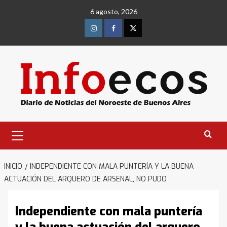
Saltar
6 agosto, 2026
al
contenido
Instagram
Facebook
Twitter
Menú
primario
INICIO
INDEPENDIENTE CON MALA PUNTERÍA Y LA BUENA
ACTUACIÓN DEL ARQUERO DE ARSENAL, NO PUDO
Independiente con mala puntería