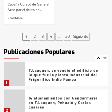
Cabaña Curacó de General
Acha por el delito de...
La Bolsa de Cereales de Bahía
Blanca anticipa que Agosto vendrá
Read More
con lluvias y heladas, en gran parte
de la provincia
6
Navegación
2
3
4
20
Siguiente
1
…
T.Lauquen: tres jóvenes que
intentaron evadir a la Policía
de
fueron detenidos por
Publicaciones Populares
comercialización de drogas en la
entradas
7
tarde del sábado
T.Lauquen: se vendió el edificio de
lo que fue la planta Industrial del
Frígorífico Indio Pampa
1
14 allanamientos con Gendarmería
en T.Lauquen, Pehuajó y Carlos
Casares
2