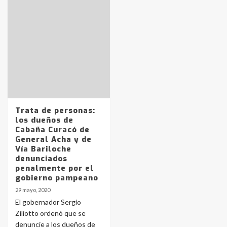
Identidad de los adolescentes
pampeanos que fueron
protagonistas del fatal accidente
Trata de personas:
en la mañana del lunes
3
los dueños de
Cabaña Curacó de
General Acha y de
Vía Bariloche
Accidente en Ruta 5: falleció un
denunciados
joven de Trenque Lauquen
penalmente por el
4
gobierno pampeano
29 mayo, 2020
Los precios de los combustibles en
El gobernador Sergio
La Pampa, desde YPF hasta Axion
Ziliotto ordenó que se
entre 857 a 1338 pesos
denuncie a los dueños de
5