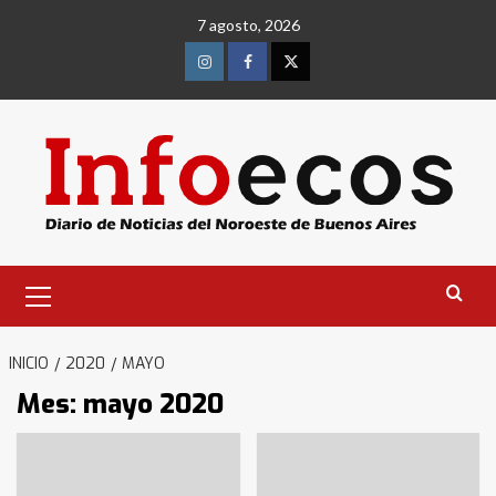
Saltar
7 agosto, 2026
al
contenido
Instagram
Facebook
Twitter
Menú
primario
INICIO
2020
MAYO
Mes:
mayo 2020