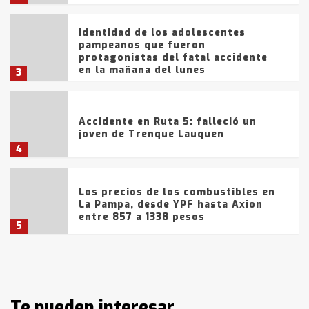
Identidad de los adolescentes
pampeanos que fueron
protagonistas del fatal accidente
en la mañana del lunes
3
Accidente en Ruta 5: falleció un
joven de Trenque Lauquen
4
Los precios de los combustibles en
La Pampa, desde YPF hasta Axion
entre 857 a 1338 pesos
5
La Bolsa de Cereales de Bahía
Blanca anticipa que Agosto vendrá
con lluvias y heladas, en gran parte
de la provincia
Te pueden interesar
6