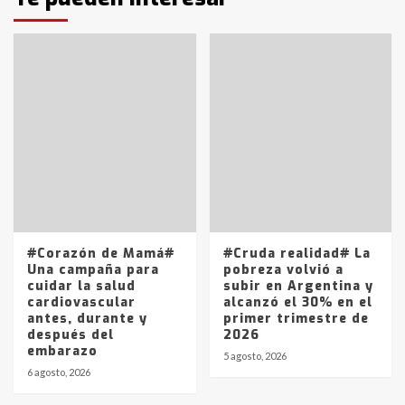
T.Lauquen: tres jóvenes que
intentaron evadir a la Policía
fueron detenidos por
comercialización de drogas en la
7
tarde del sábado
T.Lauquen: se vendió el edificio de
lo que fue la planta Industrial del
Frígorífico Indio Pampa
1
14 allanamientos con Gendarmería
#Corazón de Mamá#
#Cruda realidad# La
en T.Lauquen, Pehuajó y Carlos
Una campaña para
pobreza volvió a
Casares
cuidar la salud
subir en Argentina y
2
cardiovascular
alcanzó el 30% en el
antes, durante y
primer trimestre de
después del
2026
Identidad de los adolescentes
embarazo
pampeanos que fueron
5 agosto, 2026
protagonistas del fatal accidente
6 agosto, 2026
en la mañana del lunes
3