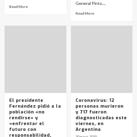
General Pinto....
Read More
Read More
El presidente
Coronavirus: 12
Fernández pidió a la
personas murieron
población «no
y 717 fueron
rendirse» y
diagnosticadas este
«enfrentar el
viernes, en
futuro con
Argentina
responsabilidad,
30 mayo, 2020