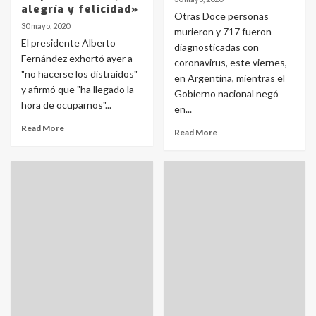
alegría y felicidad»
Otras Doce personas
30 mayo, 2020
murieron y 717 fueron
El presidente Alberto
diagnosticadas con
Fernández exhortó ayer a
coronavirus, este viernes,
"no hacerse los distraídos"
en Argentina, mientras el
y afirmó que "ha llegado la
Gobierno nacional negó
hora de ocuparnos"...
en...
Read More
Read More