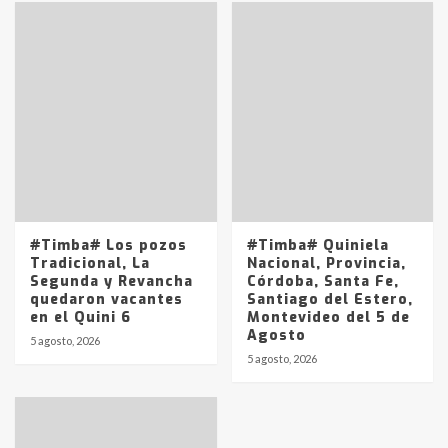
Accidente en Ruta 5: falleció un
joven de Trenque Lauquen
4
Los precios de los combustibles en
La Pampa, desde YPF hasta Axion
entre 857 a 1338 pesos
5
#Timba# Los pozos
#Timba# Quiniela
Tradicional, La
Nacional, Provincia,
Segunda y Revancha
Córdoba, Santa Fe,
quedaron vacantes
Santiago del Estero,
en el Quini 6
Montevideo del 5 de
Agosto
5 agosto, 2026
5 agosto, 2026