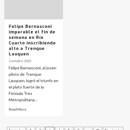
Identidad de los adolescentes
pampeanos que fueron
protagonistas del fatal accidente
en la mañana del lunes
3
Felipe Bernasconi
imparable el fin de
semana en Río
Cuarto inscribiendo
Accidente en Ruta 5: falleció un
alto a Trenque
joven de Trenque Lauquen
Lauquen
4
2 octubre, 2022
Felipe Bernasconi, el joven
Los precios de los combustibles en
piloto de Trenque
La Pampa, desde YPF hasta Axion
Lauquen, logró el triunfo en
entre 857 a 1338 pesos
el plato fuerte de la
5
Fórmula Tres
Metropolitana...
La Bolsa de Cereales de Bahía
Blanca anticipa que Agosto vendrá
Read More
con lluvias y heladas, en gran parte
de la provincia
6