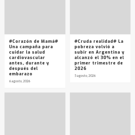
T.Lauquen: se vendió el edificio de
lo que fue la planta Industrial del
Frígorífico Indio Pampa
1
14 allanamientos con Gendarmería
#Corazón de Mamá#
#Cruda realidad# La
en T.Lauquen, Pehuajó y Carlos
Una campaña para
pobreza volvió a
Casares
cuidar la salud
subir en Argentina y
2
cardiovascular
alcanzó el 30% en el
antes, durante y
primer trimestre de
después del
2026
Identidad de los adolescentes
embarazo
pampeanos que fueron
5 agosto, 2026
protagonistas del fatal accidente
6 agosto, 2026
en la mañana del lunes
3
Accidente en Ruta 5: falleció un
joven de Trenque Lauquen
4