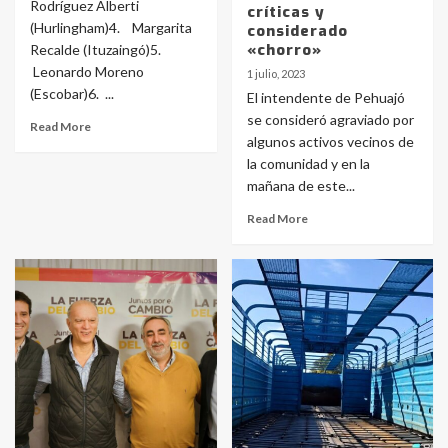
Rodríguez Alberti
críticas y
(Hurlingham)4. Margarita
considerado
«chorro»
Recalde (Ituzaingó)5.
Leonardo Moreno
1 julio, 2023
(Escobar)6. ...
El intendente de Pehuajó
se consideró agraviado por
Read More
algunos activos vecinos de
la comunidad y en la
mañana de este...
Read More