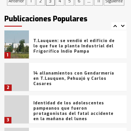
Navegación
Anterior
1
2
4
5
6
11
Siguiente
3
…
T.Lauquen: tres jóvenes que
intentaron evadir a la Policía
de
fueron detenidos por
Publicaciones Populares
comercialización de drogas en la
entradas
7
tarde del sábado
T.Lauquen: se vendió el edificio de
lo que fue la planta Industrial del
Frígorífico Indio Pampa
1
14 allanamientos con Gendarmería
en T.Lauquen, Pehuajó y Carlos
Casares
2
Identidad de los adolescentes
pampeanos que fueron
protagonistas del fatal accidente
en la mañana del lunes
3