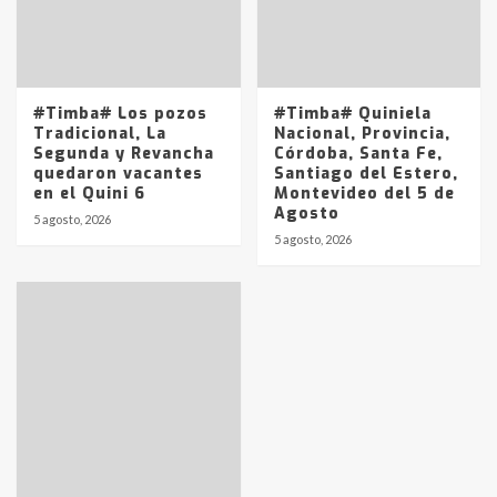
Los precios de los combustibles en
La Pampa, desde YPF hasta Axion
entre 857 a 1338 pesos
5
#Timba# Los pozos
#Timba# Quiniela
Tradicional, La
Nacional, Provincia,
Segunda y Revancha
Córdoba, Santa Fe,
quedaron vacantes
Santiago del Estero,
en el Quini 6
Montevideo del 5 de
Agosto
5 agosto, 2026
5 agosto, 2026