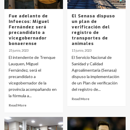
Fue adelanto de
El Senasa dispuso
Infoecos: Miguel
un plan de
Fernández será
verificación del
precandidato a
registro de
vicegobernador
transportes de
bonaerense
animales
25 junio, 2023
15 junio, 2023
El intendente de Trenque
El Servicio Nacional de
Lauquen, Miguel
Sanidad y Calidad
Fernández, será el
Agroalimentaria (Senasa)
precandidato a
dispuso la implementación
vicegobernador de la
de un Plan de verificación
provincia acompañando en
del registro de...
la fórmula a...
Read More
Read More