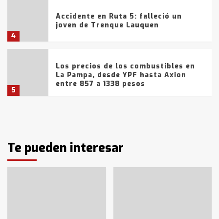
Accidente en Ruta 5: falleció un
joven de Trenque Lauquen
4
Los precios de los combustibles en
La Pampa, desde YPF hasta Axion
entre 857 a 1338 pesos
5
La Bolsa de Cereales de Bahía
Blanca anticipa que Agosto vendrá
con lluvias y heladas, en gran parte
de la provincia
Te pueden interesar
6
T.Lauquen: tres jóvenes que
intentaron evadir a la Policía
fueron detenidos por
comercialización de drogas en la
7
tarde del sábado