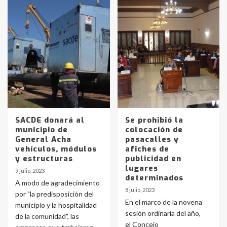
SACDE donará al
Se prohibió la
municipio de
colocación de
General Acha
pasacalles y
vehículos, módulos
afiches de
y estructuras
publicidad en
lugares
9 julio, 2023
determinados
A modo de agradecimiento
8 julio, 2023
por "la predisposición del
En el marco de la novena
municipio y la hospitalidad
sesión ordinaria del año,
de la comunidad", las
el Concejo