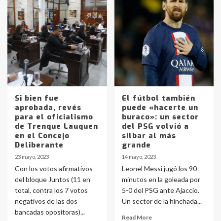
Si bien fue
El fútbol también
aprobada, revés
puede «hacerte un
para el oficialismo
buraco»: un sector
de Trenque Lauquen
del PSG volvió a
en el Concejo
silbar al más
Deliberante
grande
23 mayo, 2023
14 mayo, 2023
Con los votos afirmativos
Leonel Messi jugó los 90
del bloque Juntos (11 en
minutos en la goleada por
total, contra los 7 votos
5-0 del PSG ante Ajaccio.
negativos de las dos
Un sector de la hinchada...
bancadas opositoras)...
Read More