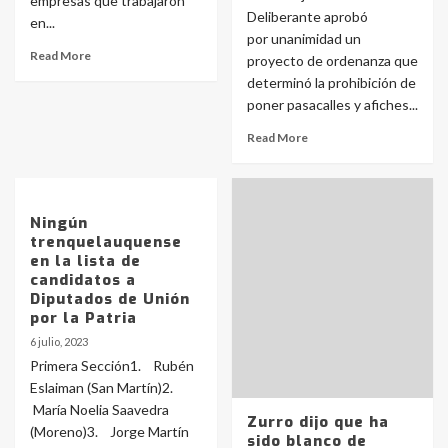
empresas que trabajaron
Deliberante aprobó
en...
por unanimidad un
Read More
proyecto de ordenanza que
determinó la prohibición de
poner pasacalles y afiches...
Read More
Ningún
trenquelauquense
en la lista de
candidatos a
Diputados de Unión
por la Patria
6 julio, 2023
Primera Sección1. Rubén
Eslaiman (San Martín)2.
María Noelia Saavedra
Zurro dijo que ha
(Moreno)3. Jorge Martín
sido blanco de