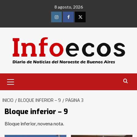
Saltar
8 agosto, 2026
al
contenido
Instagram
Facebook
Twitter
Menú
primario
INICIO
BLOQUE INFERIOR – 9
PÁGINA 3
Bloque inferior – 9
Bloque inferior, novena nota.